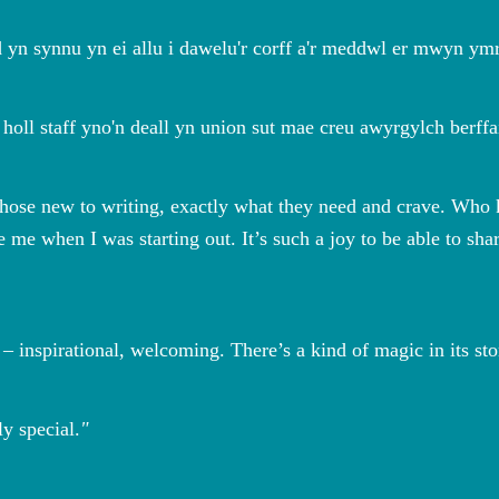
yn synnu yn ei allu i dawelu'r corff a'r meddwl er mwyn ymro
oll staff yno'n deall yn union sut mae creu awyrgylch berffa
those new to writing, exactly what they need and crave. Who
e when I was starting out. It’s such a joy to be able to share
 – inspirational, welcoming. There’s a kind of magic in its st
y special.