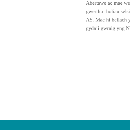
Abertawe ac mae we
gwerthu rholiau sels
AS. Mae hi bellach 
gyda’i gwraig yng N