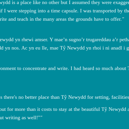
ewydd is a place like no other but I assumed they were exagger
s if I were stepping into a time capsule. I was transported by 
rite and teach in the many areas the grounds have to offer.
ydd yn rhewi amser. Y mae’n sugno’r trugareddau a’r peth
dd yn nos. Ac yn eu lle, mae Tŷ Newydd yn rhoi i ni anadl i g
vironment to concentrate and write. I had heard so much about
s there's no better place than Tŷ Newydd for setting, faciliti
out for more than it costs to stay at the beautiful Tŷ Newydd
t writing as well!"