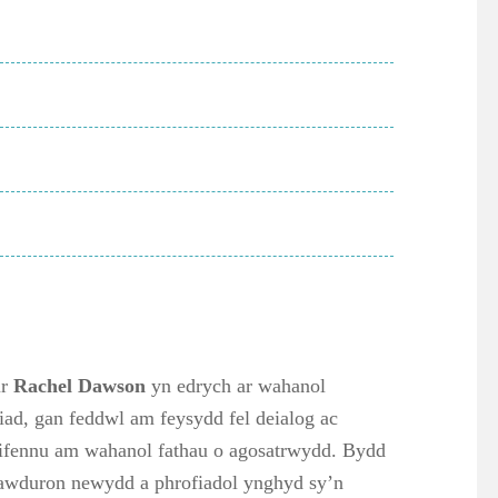
ur
Rachel Dawson
yn edrych ar wahanol
iad, gan feddwl am feysydd fel deialog ac
grifennu am wahanol fathau o agosatrwydd. Bydd
i awduron newydd a phrofiadol ynghyd sy’n