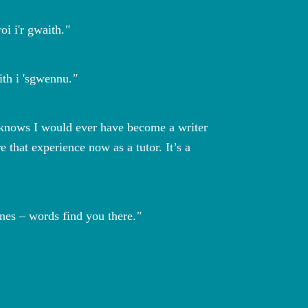
i i'r gwaith.
ith i 'sgwennu.
 knows I would ever have become a writer
 that experience now as a tutor. It’s a
ones – words find you there.