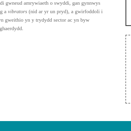
di gwneud amrywiaeth o swyddi, gan gynnwys
ig a
vibrators
(nid ar yr un pryd), a gwirfoddoli i
yn gweithio yn y trydydd sector ac yn byw
ghaerdydd.