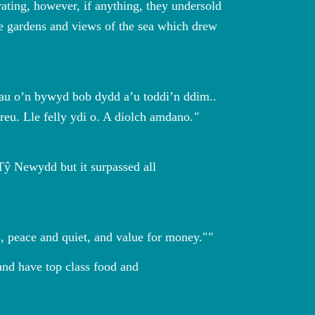
ating, however, if anything, they undersold
the gardens and views of the sea which drew
au o’n bywyd bob dydd a’u toddi’n ddim..
reu. Lle felly ydi o. A diolch amdano.
 Tŷ Newydd but it surpassed all
es, peace and quiet, and value for money."
 and have top class food and