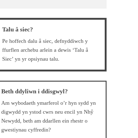
Talu â siec?
Pe hoffech dalu â siec, defnyddiwch y
ffurflen archebu arlein a dewis ‘Talu â
Siec’ yn yr opsiynau talu.
Beth ddyliwn i ddisgwyl?
Am wybodaeth ymarferol o’r hyn sydd yn
digwydd yn ystod cwrs neu encil yn Nhŷ
Newydd, beth am ddarllen ein rhestr o
gwestiynau cyffredin?