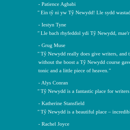
Patience Agbabi
Ein tŷ ni yw Tŷ Newydd! Lle sydd wastad 
Iestyn Tyne
Lle bach rhyfeddol ydi Tŷ Newydd, mae'r h
Grug Muse
Tŷ Newydd really does give writers, and 
without the boost a Tŷ Newydd course gave m
tonic and a little piece of heaven.
Alys Conran
Tŷ Newydd is a fantastic place for writers
Katherine Stansfield
Tŷ Newydd is a beautiful place – incredibl
Rachel Joyce