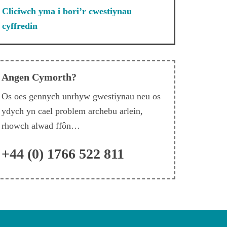
Cliciwch yma i bori’r cwestiynau
cyffredin
Angen Cymorth?
Os oes gennych unrhyw gwestiynau neu os
ydych yn cael problem archebu arlein,
rhowch alwad ffôn…
+44 (0) 1766 522 811