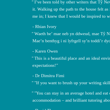
I’ve been told by other writers that Tŷ N
it. Walking up the path to the house felt a
me in; I knew that I would be inspired to w
Rhian Ivory
Waeth be’ mae neb yn ddweud, mae Tŷ New
Mae’n benthyg i ni lyfrgell sy’n toddi’r dy
Karen Owen
This is a beautiful place and an ideal en
expectations!
Dr Dimitra Fimi
"If you want to brush up your writing skill
"You can stay in an average hotel and eat 
accommodation – and brilliant tutoring abou