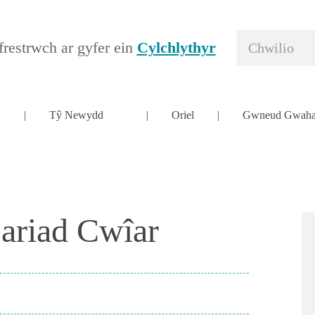
restrwch ar gyfer ein
Cylchlythyr
Tŷ Newydd
Oriel
Gwneud Gwaha
ariad Cwîar