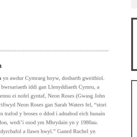
n
n
yn awdur Cymraeg hoyw, dosbarth gweithiol.
bwrsariaeth iddi gan Llenyddiaeth Cymru, a
ifennu ei nofel gyntaf, Neon Roses (Gwasg John
ifiwyd Neon Roses gan Sarah Waters fel, “stori
n trafod y broses o ddod i adnabod eich hunain
alon, wedi’i osod ym Mhrydain yn y 1980au.
 dyrchafol a llawn hwyl.” Ganed Rachel yn