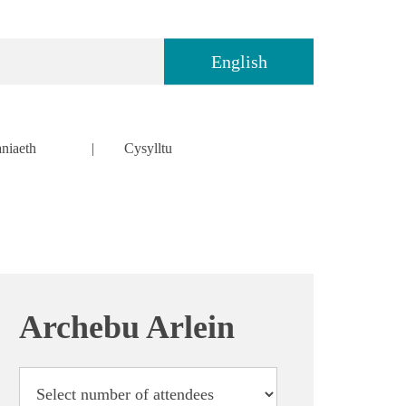
English
niaeth
Cysylltu
Archebu Arlein