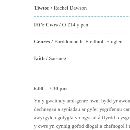
Tiwtor /
Rachel Dawson
Ffi’r Cwrs /
O £14 y pen
Genres /
Barddoniaeth
Ffeithiol
Ffuglen
Iaith /
Saesneg
6.00 – 7.30 pm
Yn y gweithdy aml-genre hwn, bydd yr awd
dechnegau a syniadau ar gyfer ysgrifennu car
awyrgylch golygfa yn ogystal â ffyrdd o ys
y cwrs yn cynnig gofod diogel a chefnogol 