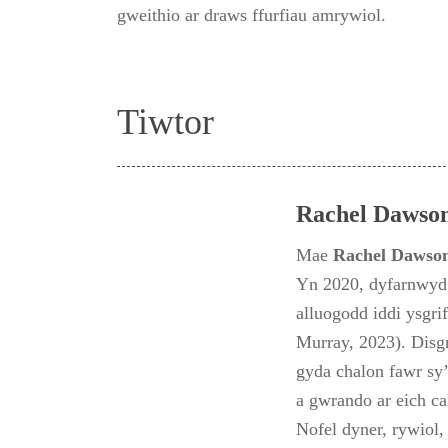
gweithio ar draws ffurfiau amrywiol.
Tiwtor
Rachel Dawso
Mae
Rachel Dawso
Yn 2020, dyfarnwyd 
alluogodd iddi ysgr
Murray, 2023). Disgr
gyda chalon fawr sy’
a gwrando ar eich c
Nofel dyner, rywiol,