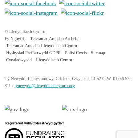
© Llenyddiaeth Cymru
Fy Nghyfrif
Telerau ac Amodau Archebu
Telerau ac Amodau Llenyddiaeth Cymru
Hysbysiad Preifatrwydd GDPR
Polisi Cwcis
Sitemap
Cynaladwyedd
Llenyddiaeth Cymru
Tŷ
Newydd
, Llanystumdwy, Cricieth, Gwynedd, LL52 0LW. 01766 522
811 /
tynewydd
@llenyddiaethcymru.org