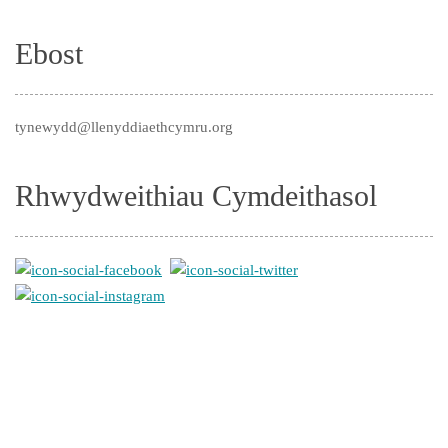
Ebost
tynewydd@llenyddiaethcymru.org
Rhwydweithiau Cymdeithasol