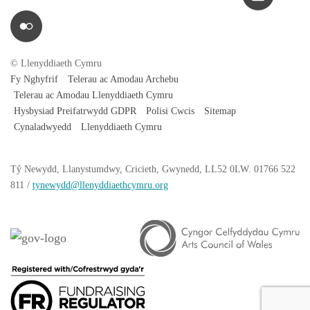
© Llenyddiaeth Cymru
Fy Nghyfrif
Telerau ac Amodau Archebu
Telerau ac Amodau Llenyddiaeth Cymru
Hysbysiad Preifatrwydd GDPR
Polisi Cwcis
Sitemap
Cynaladwyedd
Llenyddiaeth Cymru
Tŷ
Newydd
, Llanystumdwy, Cricieth, Gwynedd, LL52 0LW. 01766 522
811 /
tynewydd
@llenyddiaethcymru.org