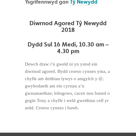
Ysgrifennwyd gan
Tŷ Newydd
Diwrnod Agored Tŷ Newydd
2018
Dydd Sul 16 Medi, 10.30 am –
4.30 pm
Dewch draw i’n gweld ni yn ystod ein
diwrnod agored. Bydd croeso cynnes yma, a
chyfle am deithiau tywys o amgylch y tŷ;
gwybodaeth am ein cyrsiau a’n
gwasanaethau; lobsgows, cacen neu baned o
gegin Tony a chyfle i weld gweithiau celf yr
ardd. Croeso cynnes i bawb.