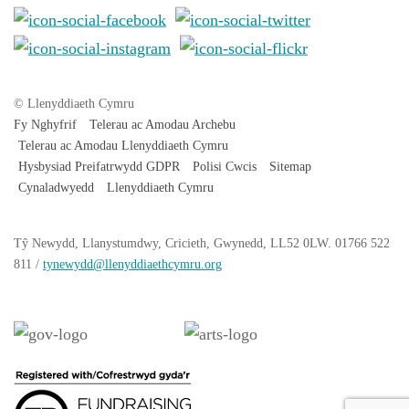
© Llenyddiaeth Cymru
Fy Nghyfrif
Telerau ac Amodau Archebu
Telerau ac Amodau Llenyddiaeth Cymru
Hysbysiad Preifatrwydd GDPR
Polisi Cwcis
Sitemap
Cynaladwyedd
Llenyddiaeth Cymru
Tŷ
Newydd
, Llanystumdwy, Cricieth, Gwynedd, LL52 0LW. 01766 522
811 /
tynewydd
@llenyddiaethcymru.org