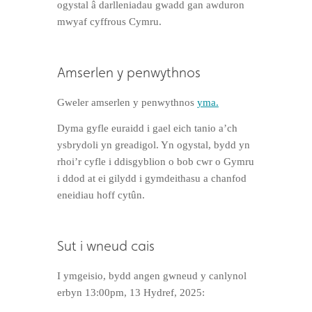
ogystal â darlleniadau gwadd gan awduron
mwyaf cyffrous Cymru.
Amserlen y penwythnos
Gweler amserlen y penwythnos
yma.
Dyma gyfle euraidd i gael eich tanio a’ch
ysbrydoli yn greadigol. Yn ogystal, bydd yn
rhoi’r cyfle i ddisgyblion o bob cwr o Gymru
i ddod at ei gilydd i gymdeithasu a chanfod
eneidiau hoff cytûn.
Sut i wneud cais
I ymgeisio, bydd angen gwneud y canlynol
erbyn 13:00pm, 13 Hydref, 2025: