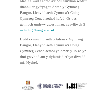
Mae’r alwad agored a’r holl fanylion wedi’u
rhannu ar gyfryngau Adran y Gymraeg
Bangor, Llenyddiaeth Cymru a’r Coleg
Cymraeg Cenedlaethol hefyd. Os oes
gennych unrhyw gwestiynau, cysylltwch â
m.tudur@bangor.ac.uk
Bydd cynrychiolaeth o Adran y Gymraeg
Bangor, Llenyddiaeth Cymru a’r Coleg
Cymraeg Cenedlaethol yn dewis y 15 ac yn
rhoi gwybod am y dyfarniad erbyn diwedd
mis Hydref.