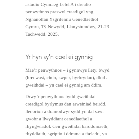
astudio Cymraeg Lefel A i dreulio
penwythnos preswyl creadigol yng
Nghanolfan Ysgrifennu Genedlaethol
Cymru, Tŷ Newydd, Llanystumdwy, 21-23
Tachwedd, 2025.
Yr hyn sy’n cael ei gynnig
Mae’r penwythnos – i gynnwys llety, bwyd
(brecwast, cinio, swper, byrbrydau), diod a
gweithdai – yn cael ei gynnig
am ddim
.
Drwy’r penwythnos bydd gweithdai
creadigol byrlymus dan arweiniad beirdd,
llenorion a dramodwyr sydd yn dal sawl
gwobr a llwyddiant cenedlaethol a
rhyngwladol. Ceir gweithdai barddoniaeth,
rhyddiaith, sgriptio i ddrama a theledu, yn