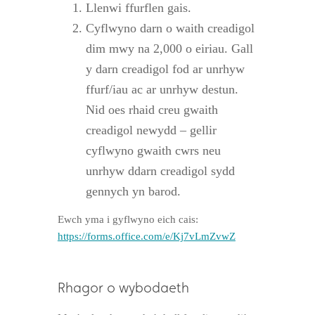
Llenwi ffurflen gais.
Cyflwyno darn o waith creadigol
dim mwy na 2,000 o eiriau. Gall
y darn creadigol fod ar unrhyw
ffurf/iau ac ar unrhyw destun.
Nid oes rhaid creu gwaith
creadigol newydd – gellir
cyflwyno gwaith cwrs neu
unrhyw ddarn creadigol sydd
gennych yn barod.
Ewch yma i gyflwyno eich cais:
https://forms.office.com/e/Kj7vLmZvwZ
Rhagor o wybodaeth