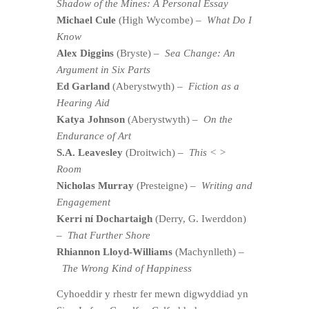
Shadow of the Mines: A Personal Essay
Michael Cule
(High Wycombe) –
What Do I
Know
Alex Diggins
(Bryste) –
Sea Change: An
Argument in Six Parts
Ed Garland
(Aberystwyth) –
Fiction as a
Hearing Aid
Katya Johnson
(Aberystwyth) –
On the
Endurance of Art
S.A. Leavesley
(Droitwich) –
This < >
Room
Nicholas Murray
(Presteigne) –
Writing and
Engagement
Kerri ní Dochartaigh
(Derry, G. Iwerddon)
–
That Further Shore
Rhiannon Lloyd-Williams
(Machynlleth) –
The Wrong Kind of Happiness
Cyhoeddir y rhestr fer mewn digwyddiad yn