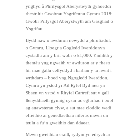
ynghyd â Phrifysgol Aberystwyth gyhoeddi
rhestr hir Gwobrau Ysgrifennu Cymru 2018:
Gwobr Prifysgol Aberystwyth am Gasgliad o
Ysgrifau.
Bydd naw o awduron newydd a phrofiadol,
o Gymru, Lloegr a Gogledd Iwerddonyn
cystadlu am y brif wobr o £1,000. Ymhlith y
themâu yng ngwaith yr awduron ar y rhestr
hir mae gallu celfyddyd i barhau y tu hwnt i
wrthdaro – boed yng Ngogledd Iwerddon,
Cymru yn ystod yr Ail Ryfel Byd neu yn
Sbaen yn ystod y Rhyfel Cartref; sut y gall
llenyddiaeth gynnig cysur ac eglurhad i bobl
ag anawsterau clyw, a sut mae cloddio wedi
effeithio ar genedlaethau niferus mewn un
teulu a fu’n gweithio dan ddaear.
Mewn gweithiau eraill, rydym yn edrych ar