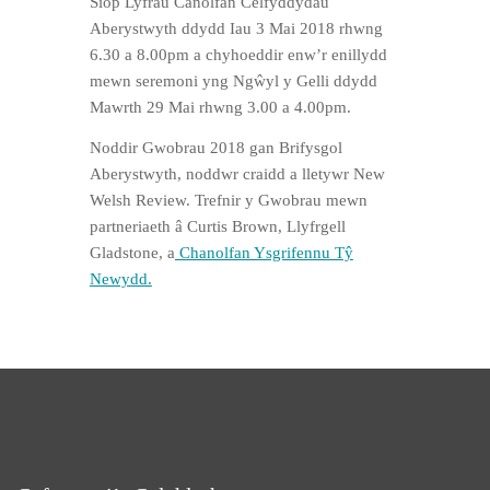
Siop Lyfrau Canolfan Celfyddydau
Aberystwyth ddydd Iau 3 Mai 2018 rhwng
6.30 a 8.00pm a chyhoeddir enw’r enillydd
mewn seremoni yng Ngŵyl y Gelli ddydd
Mawrth 29 Mai rhwng 3.00 a 4.00pm.
Noddir Gwobrau 2018 gan Brifysgol
Aberystwyth, noddwr craidd a lletywr New
Welsh Review. Trefnir y Gwobrau mewn
partneriaeth â Curtis Brown, Llyfrgell
Gladstone, a
Chanolfan Ysgrifennu Tŷ
Newydd.