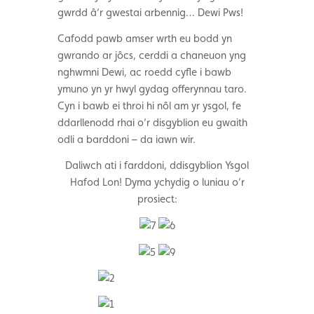
gwrdd â’r gwestai arbennig… Dewi Pws!
Cafodd pawb amser wrth eu bodd yn
gwrando ar jôcs, cerddi a chaneuon yng
nghwmni Dewi, ac roedd cyfle i bawb
ymuno yn yr hwyl gydag offerynnau taro.
Cyn i bawb ei throi hi nôl am yr ysgol, fe
ddarllenodd rhai o’r disgyblion eu gwaith
odli a barddoni – da iawn wir.
Daliwch ati i farddoni, ddisgyblion Ysgol
Hafod Lon! Dyma ychydig o luniau o’r
prosiect: