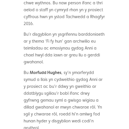
chwe wythnos. Bu naw person ifanc a thri
aelod o staff yn cymryd rhan yn y prosiect
cyffrous hwn yn ystod Tachwedd a Rhagfyr
2016.
Bu’r disgyblion yn ysgrifennu barddoniaeth
ar y thema ‘Fi fy hun’ gan archwilio eu
teimladau ac emosiynau gydag Anni a
chael hwyl dda iawn ar greu llu o gerddi
gwahanol.
Bu
Morfudd Hughes
, sy’n ymarferydd
symud a llais yn cydweithio gydag Anni ar
y prosiect ac bu’r ddwy yn gweithio ar
ddatblygu sgiliau’r bobl ifanc drwy
gyfrwng gemau syml a gwisgo wigiau a
dillad gwahanol er mwyn chwarae rôl. Yn
sgil y chwarae rôl, roedd hi’n amlwg fod
hunan hyder y disgyblion wedi codi’n
aruthrol.