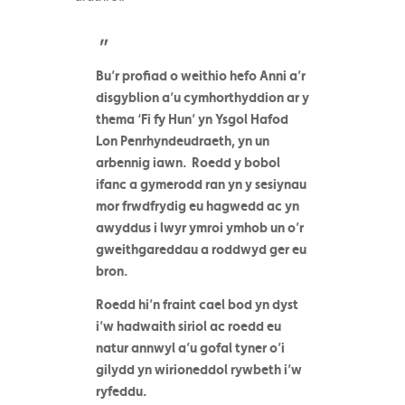
Bu’r profiad o weithio hefo Anni a’r
disgyblion a’u cymhorthyddion ar y
thema ‘Fi fy Hun’ yn Ysgol Hafod
Lon Penrhyndeudraeth, yn un
arbennig iawn. Roedd y bobol
ifanc a gymerodd ran yn y sesiynau
mor frwdfrydig eu hagwedd ac yn
awyddus i lwyr ymroi ymhob un o’r
gweithgareddau a roddwyd ger eu
bron.
Roedd hi’n fraint cael bod yn dyst
i’w hadwaith siriol ac roedd eu
natur annwyl a’u gofal tyner o’i
gilydd yn wirioneddol rywbeth i’w
ryfeddu.