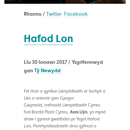
Rhannu /
Twitter
Facebook
Hafod Lon
Llu 30 Ionawr 2017 / Ysgrifennwyd
gan
Tŷ Newydd
Fel rhan o gynllun Llenyddiaeth er Iechyd a
Lles a ariennir gan Gyngor
Gwynedd, trefnodd Llenyddiaeth Cymru
fod Bardd Plant Cymru,
Anni Llŷn
, yn mynd
draw i gynnal gweithdai yn Ysgol Hafod
Lon, Penrhyndeudraeth dros gyfnod o