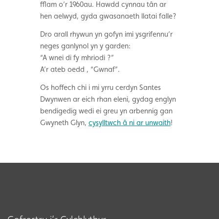
fflam o’r 1960au. Hawdd cynnau tân ar
hen aelwyd, gyda gwasanaeth llatai falle?
Dro arall rhywun yn gofyn imi ysgrifennu’r
neges ganlynol yn y garden:
“A wnei di fy mhriodi ?”
A’r ateb oedd , “Gwnaf”.
Os hoffech chi i mi yrru cerdyn Santes
Dwynwen ar eich rhan eleni, gydag englyn
bendigedig wedi ei greu yn arbennig gan
Gwyneth Glyn,
cysylltwch â ni ar unwaith
!