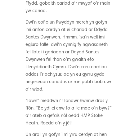
Ffydd, gobaith cariad a’r mwyaf o’r rhain
yw cariad.
Dwi’n cofio un flwyddyn merch yn gofyn
imi anfon cardyn at ei chariad ar Ddydd
Santes Dwynwen. Hmmm, ‘sa’n well imi
egluro falle: dwi’n cynnig fy ngwasaneth
fel llatai i gariadon ar Ddydd Santes
Dwynwen fel rhan o’m gwaith efo
Llenyddiaeth Cymru. Dwi’n creu cardiau
addas i’r achlysur, ac yn eu gyrru gyda
negeseuon cariadus ar ran pobl i bob cwr
o’r wlad.
“Iawn” meddwn i’r Ionawr hwnnw dros y
ffôn, “Be ydi ei enw fo a lle mae o’n byw?”
a’r ateb a gefais nôl oedd HMP Stoke
Heath. Roedd o’n y jêl!
Un arall yn gofyn i mi yrru cerdyn at hen