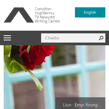
English
Llun: Emyr Young