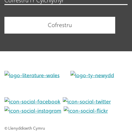
Cofrestru i’r Cylchlythyr
© Llenyddiaeth Cymru