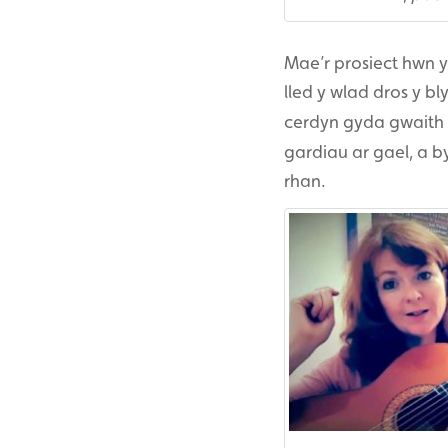
Mae’r prosiect hwn 
lled y wlad dros y 
cerdyn gyda gwaith ce
gardiau ar gael, a b
rhan.