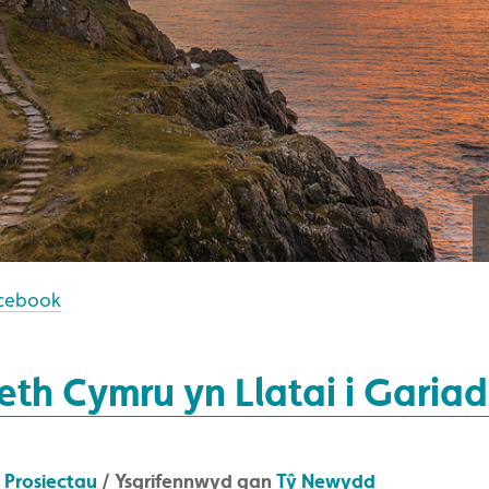
cebook
eth Cymru yn Llatai i Garia
/
Prosiectau
/ Ysgrifennwyd gan
Tŷ Newydd