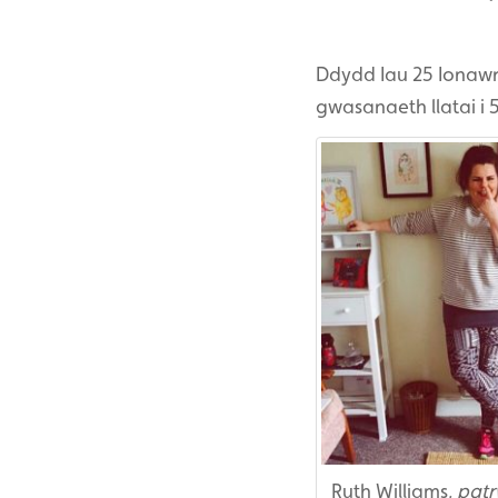
Ddydd Iau 25 Ionaw
gwasanaeth llatai i
Ruth Williams,
pat