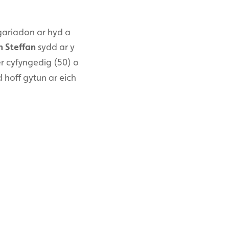
gariadon ar hyd a
 Steffan
sydd ar y
er cyfyngedig (50) o
 hoff gytun ar eich