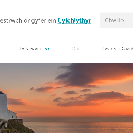
estrwch ar gyfer ein
Cylchlythyr
Tŷ Newydd
Oriel
Gwneud Gwah