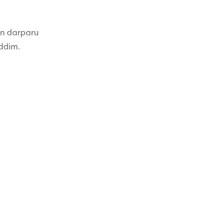
yn darparu
 ddim.