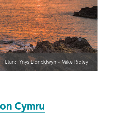
Llun: Ynys Llanddwyn - Mike Ridley
don Cymru