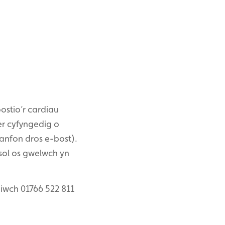
ostio’r cardiau
er cyfyngedig o
anfon dros e-bost).
sol os gwelwch yn
niwch 01766 522 811