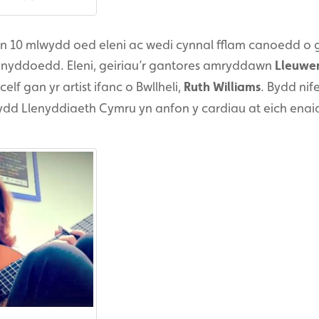
yn 10 mlwydd oed eleni ac wedi cynnal fflam canoedd o 
blynyddoedd. Eleni, geiriau’r gantores amryddawn
Lleuwen
lf gan yr artist ifanc o Bwllheli,
Ruth Williams
. Bydd nif
ydd Llenyddiaeth Cymru yn anfon y cardiau at eich enaid