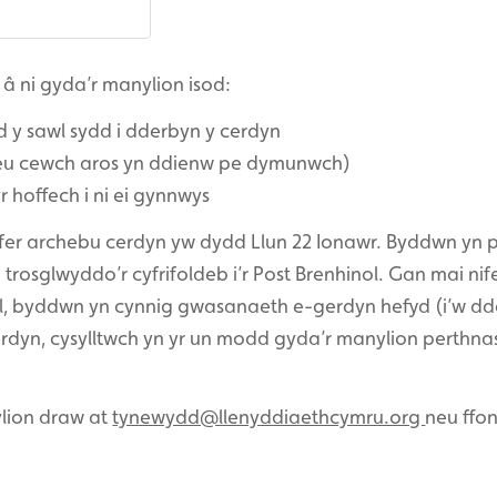
 â ni gyda’r manylion isod:
d y sawl sydd i dderbyn y cerdyn
neu cewch aros yn ddienw pe dymunwch)
 hoffech i ni ei gynnwys
fer archebu cerdyn yw dydd Llun 22 Ionawr. Byddwn yn p
rosglwyddo’r cyfrifoldeb i’r Post Brenhinol. Gan mai nif
l, byddwn yn cynnig gwasanaeth e-gerdyn hefyd (i’w dd
dyn, cysylltwch yn yr un modd gyda’r manylion perthna
lion draw at
tynewydd@llenyddiaethcymru.org
neu ffo