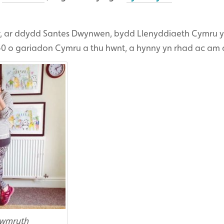
r, ar ddydd Santes Dwynwen, bydd Llenyddiaeth Cymru 
 50 o gariadon Cymru a thu hwnt, a hynny yn rhad ac am
rwmruth