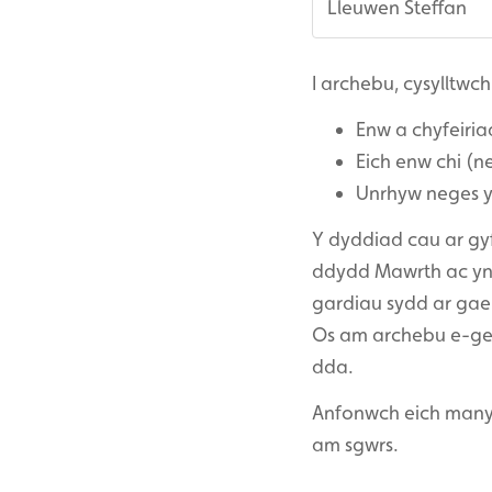
Lleuwen Steffan
I archebu, cysylltwch
Enw a chyfeiria
Eich enw chi (
Unrhyw neges yr
Y dyddiad cau ar gy
ddydd Mawrth ac yn t
gardiau sydd ar gae
Os am archebu e-ger
dda.
Anfonwch eich many
am sgwrs.