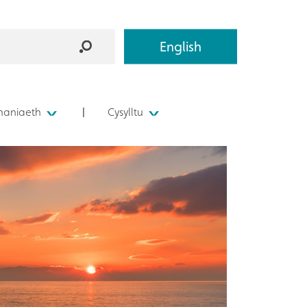
English
aniaeth
Cysylltu