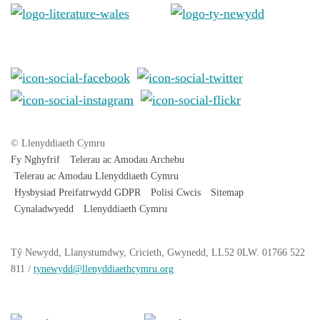
© Llenyddiaeth Cymru
Fy Nghyfrif
Telerau ac Amodau Archebu
Telerau ac Amodau Llenyddiaeth Cymru
Hysbysiad Preifatrwydd GDPR
Polisi Cwcis
Sitemap
Cynaladwyedd
Llenyddiaeth Cymru
Tŷ
Newydd
, Llanystumdwy, Cricieth, Gwynedd, LL52 0LW. 01766 522
811 /
tynewydd
@llenyddiaethcymru.org