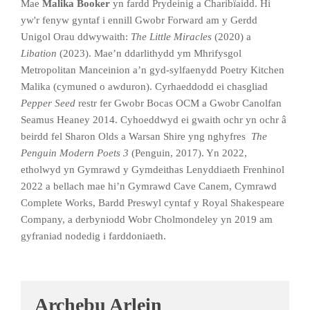
Mae
Malika Booker
yn fardd Prydeinig a Charibïaidd. Hi
yw'r fenyw gyntaf i ennill Gwobr Forward am y Gerdd
Unigol Orau ddwywaith:
The Little Miracles
(2020) a
Libation
(2023). Mae’n ddarlithydd ym Mhrifysgol
Metropolitan Manceinion a’n gyd-sylfaenydd Poetry Kitchen
Malika (cymuned o awduron). Cyrhaeddodd ei chasgliad
Pepper Seed
restr fer Gwobr Bocas OCM a Gwobr Canolfan
Seamus Heaney 2014. Cyhoeddwyd ei gwaith ochr yn ochr â
beirdd fel Sharon Olds a Warsan Shire yng nghyfres
The
Penguin Modern Poets 3
(Penguin, 2017). Yn 2022,
etholwyd yn Gymrawd y Gymdeithas Lenyddiaeth Frenhinol
2022 a bellach mae hi’n Gymrawd Cave Canem, Cymrawd
Complete Works, Bardd Preswyl cyntaf y Royal Shakespeare
Company, a derbyniodd Wobr Cholmondeley yn 2019 am
gyfraniad nodedig i farddoniaeth.
Archebu Arlein