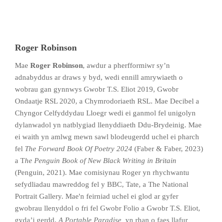
Roger Robinson
Mae
Roger Robinson
, awdur a pherfformiwr sy’n
adnabyddus ar draws y byd, wedi ennill amrywiaeth o
wobrau gan gynnwys Gwobr T.S. Eliot 2019, Gwobr
Ondaatje RSL 2020, a Chymrodoriaeth RSL. Mae Decibel a
Chyngor Celfyddydau Lloegr wedi ei ganmol fel unigolyn
dylanwadol yn natblygiad llenyddiaeth Ddu-Brydeinig. Mae
ei waith yn amlwg mewn sawl blodeugerdd uchel ei pharch
fel
The Forward Book Of Poetry 2024
(Faber & Faber, 2023)
a T
he Penguin Book of New Black Writing in Britain
(Penguin, 2021). Mae comisiynau Roger yn rhychwantu
sefydliadau mawreddog fel y BBC, Tate, a The National
Portrait Gallery. Mae'n feirniad uchel ei glod ar gyfer
gwobrau llenyddol o fri fel Gwobr Folio a Gwobr T.S. Eliot,
gyda’i gerdd,
A Portable Paradise,
yn rhan o faes llafur