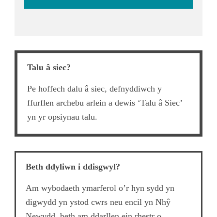
Talu â siec?
Pe hoffech dalu â siec, defnyddiwch y
ffurflen archebu arlein a dewis ‘Talu â Siec’
yn yr opsiynau talu.
Beth ddyliwn i ddisgwyl?
Am wybodaeth ymarferol o’r hyn sydd yn
digwydd yn ystod cwrs neu encil yn Nhŷ
Newydd, beth am ddarllen ein rhestr o