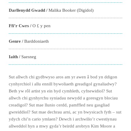
Darllenydd Gwadd /
Malika Booker (Digidol)
Ffi’r Cwrs /
O £ y pen
Genre /
Barddoniaeth
Iaith /
Saesneg
Sut allwch chi gydbwyso aros am yr awen â bod yn ddigon
cynhyrchiol i allu ennill bywoliaeth greadigol gynaliadwy?
Beth yw rôl artist yn ein byd cymhleth, cyfnewidiol? Sut
allwch chi gynhyrchu syniadau newydd a goresgyn blociau
creadigol? Sut mae llunio cerdd, pamffled neu gasgliad
gwreiddiol? Sut mae dechrau arni, ac yn bwysicach fyth – sut
ydych chi’n cario ymlaen? Dewch i archwilio’r cwestiynau
allweddol hyn a mwy gyda’r beirdd arobryn Kim Moore a