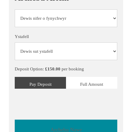
Ystafell
Deposit Option:
£
150.00
per booking
Pay Deposit
Full Amount
Archebu Nawr