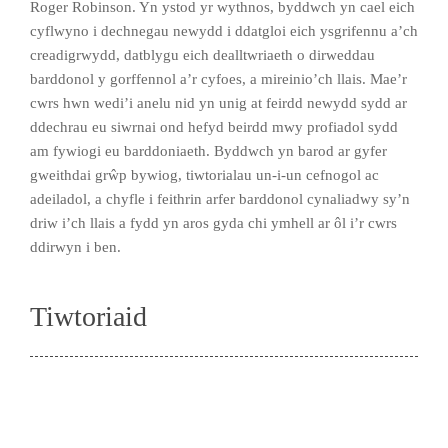
Roger Robinson. Yn ystod yr wythnos, byddwch yn cael eich
cyflwyno i dechnegau newydd i ddatgloi eich ysgrifennu a’ch
creadigrwydd, datblygu eich dealltwriaeth o dirweddau
barddonol y gorffennol a’r cyfoes, a mireinio’ch llais. Mae’r
cwrs hwn wedi’i anelu nid yn unig at feirdd newydd sydd ar
ddechrau eu siwrnai ond hefyd beirdd mwy profiadol sydd
am fywiogi eu barddoniaeth. Byddwch yn barod ar gyfer
gweithdai grŵp bywiog, tiwtorialau un-i-un cefnogol ac
adeiladol, a chyfle i feithrin arfer barddonol cynaliadwy sy’n
driw i’ch llais a fydd yn aros gyda chi ymhell ar ôl i’r cwrs
ddirwyn i ben.
Tiwtoriaid