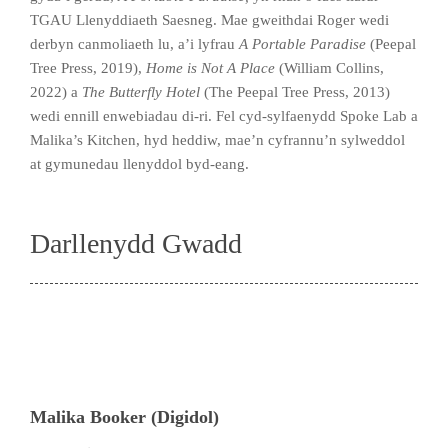
TGAU Llenyddiaeth Saesneg. Mae gweithdai Roger wedi
derbyn canmoliaeth lu, a’i lyfrau
A Portable Paradise
(Peepal
Tree Press, 2019),
Home is Not A Place
(William Collins,
2022) a
The Butterfly Hotel
(The Peepal Tree Press, 2013)
wedi ennill enwebiadau di-ri. Fel cyd-sylfaenydd Spoke Lab a
Malika’s Kitchen, hyd heddiw, mae’n cyfrannu’n sylweddol
at gymunedau llenyddol byd-eang.
Darllenydd Gwadd
Malika Booker (Digidol)