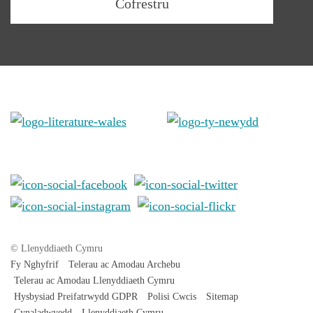
© Llenyddiaeth Cymru
Fy Nghyfrif
Telerau ac Amodau Archebu
Telerau ac Amodau Llenyddiaeth Cymru
Hysbysiad Preifatrwydd GDPR
Polisi Cwcis
Sitemap
Cynaladwyedd
Llenyddiaeth Cymru