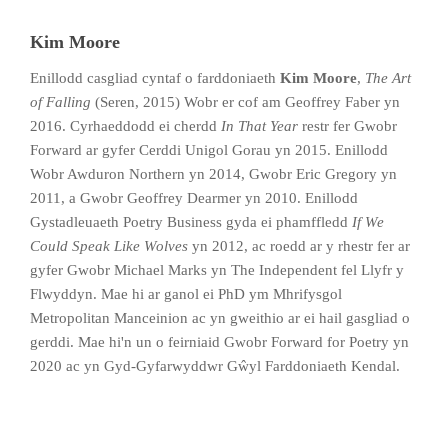
Kim Moore
Enillodd casgliad cyntaf o farddoniaeth
Kim Moore
,
The Art
of Falling
(Seren, 2015) Wobr er cof am Geoffrey Faber yn
2016. Cyrhaeddodd ei cherdd
In That Year
restr fer Gwobr
Forward ar gyfer Cerddi Unigol Gorau yn 2015. Enillodd
Wobr Awduron Northern yn 2014, Gwobr Eric Gregory yn
2011, a Gwobr Geoffrey Dearmer yn 2010. Enillodd
Gystadleuaeth Poetry Business gyda ei phamffledd
If We
Could Speak Like Wolves
yn 2012, ac roedd ar y rhestr fer ar
gyfer Gwobr Michael Marks yn The Independent fel Llyfr y
Flwyddyn. Mae hi ar ganol ei PhD ym Mhrifysgol
Metropolitan Manceinion ac yn gweithio ar ei hail gasgliad o
gerddi. Mae hi'n un o feirniaid Gwobr Forward for Poetry yn
2020 ac yn Gyd-Gyfarwyddwr Gŵyl Farddoniaeth Kendal.