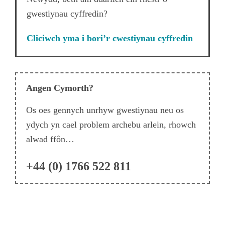
gwestiynau cyffredin?
Cliciwch yma i bori’r cwestiynau cyffredin
Angen Cymorth?
Os oes gennych unrhyw gwestiynau neu os
ydych yn cael problem archebu arlein, rhowch
alwad ffôn…
+44 (0) 1766 522 811