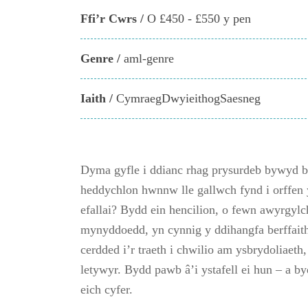
Ffi’r Cwrs /
O £450 - £550 y pen
Genre /
aml-genre
Iaith /
CymraegDwyieithogSaesneg
Dyma gyfle i ddianc rhag prysurdeb bywyd bob
heddychlon hwnnw lle gallwch fynd i orffen y
efallai? Bydd ein hencilion, o fewn awyrgy
mynyddoedd, yn cynnig y ddihangfa berffaith
cerdded i’r traeth i chwilio am ysbrydoliaet
letywyr. Bydd pawb â’i ystafell ei hun – a by
eich cyfer.