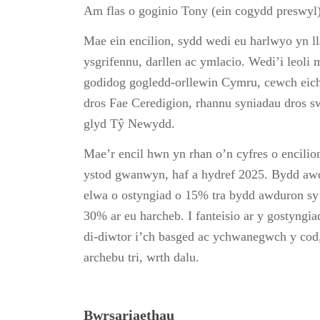
Am flas o goginio Tony (ein cogydd preswyl
Mae ein encilion, sydd wedi eu harlwyo yn ll
ysgrifennu, darllen ac ymlacio. Wedi’i leol
godidog gogledd-orllewin Cymru, cewch eich
dros Fae Ceredigion, rhannu syniadau dros s
glyd Tŷ Newydd.
Mae’r encil hwn yn rhan o’n cyfres o encilio
ystod gwanwyn, haf a hydref 2025. Bydd awdu
elwa o ostyngiad o 15% tra bydd awduron sy’n
30% ar eu harcheb. I fanteisio ar y gostyng
di-diwtor i’ch basged ac ychwanegwch y cod, 
archebu tri, wrth dalu.
Bwrsariaethau