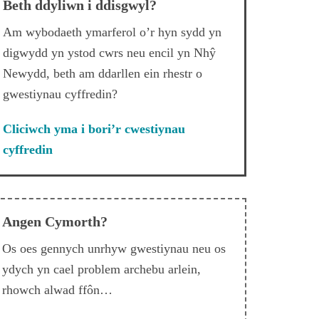
Beth ddyliwn i ddisgwyl?
Am wybodaeth ymarferol o’r hyn sydd yn
digwydd yn ystod cwrs neu encil yn Nhŷ
Newydd, beth am ddarllen ein rhestr o
gwestiynau cyffredin?
Cliciwch yma i bori’r cwestiynau
cyffredin
Angen Cymorth?
Os oes gennych unrhyw gwestiynau neu os
ydych yn cael problem archebu arlein,
rhowch alwad ffôn…