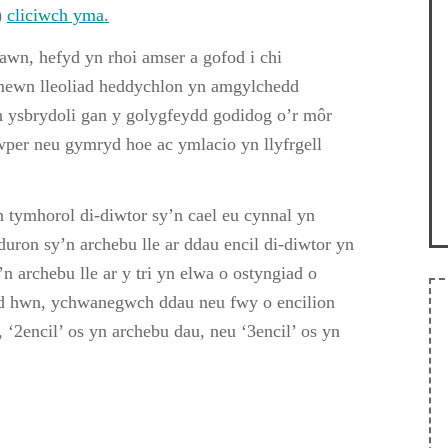
)
cliciwch yma.
awn, hefyd yn rhoi amser a gofod i chi
i mewn lleoliad heddychlon yn amgylchedd
 ysbrydoli gan y golygfeydd godidog o’r môr
wper neu gymryd hoe ac ymlacio yn llyfrgell
n tymhorol di-diwtor sy’n cael eu cynnal yn
ron sy’n archebu lle ar ddau encil di-diwtor yn
 archebu lle ar y tri yn elwa o ostyngiad o
iad hwn, ychwanegwch ddau neu fwy o encilion
‘2encil’ os yn archebu dau, neu ‘3encil’ os yn