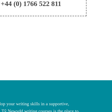
+44 (0) 1766 522 811
lop your writing skills in a supportive,
I leave
 Tŷ Newydd writing courses is the place to
willing 