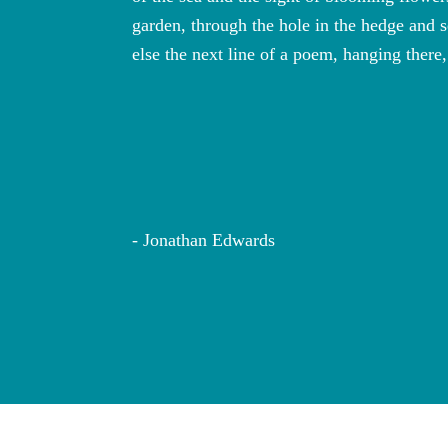
nderful
garden, through the hole in the hedge and s
nspoilt
else the next line of a poem, hanging there,
wydd; on
Jonathan Edwards