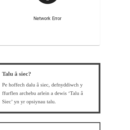
Talu â siec?
Pe hoffech dalu â siec, defnyddiwch y
ffurflen archebu arlein a dewis ‘Talu â
Siec’ yn yr opsiynau talu.