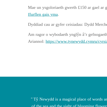
Mae un ysgoloriaeth gwerth £150 ar gael ar 
ffurflen gais yma
.
Dyddiad cau ar gyfer ceisiadau: Dydd Merch
Am ragor o wybodaeth ynglŷn â’r gefnogaeth
Ariannol:
https://www.tynewydd.cymru/cyrsia
nd is
Tŷ Newydd is a magical place of words an
ry ever.
of the sea and the sight of blooming flowe