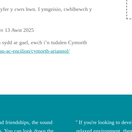
gyfer y cwrs hwn. I ymgeisio, cwblhewch y
er 13 Awst 2025
 sydd ar gael, ewch i’n tudalen Cymorth
u-ac-encilion/cymorth-ariannol/
d friendships, the sound
If you're looking to deve
rs. You can look down the
relaxed environment, then