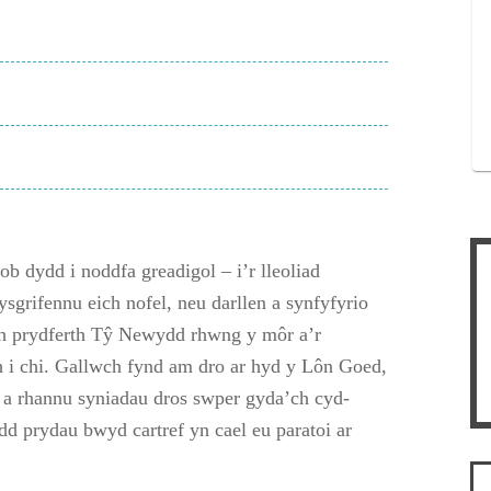
 dydd i noddfa greadigol – i’r lleoliad
sgrifennu eich nofel, neu darllen a synfyfyrio
lch prydferth Tŷ Newydd rhwng y môr a’r
 i chi. Gallwch fynd am dro ar hyd y Lôn Goed,
h, a rhannu syniadau dros swper gyda’ch cyd-
dd prydau bwyd cartref yn cael eu paratoi ar