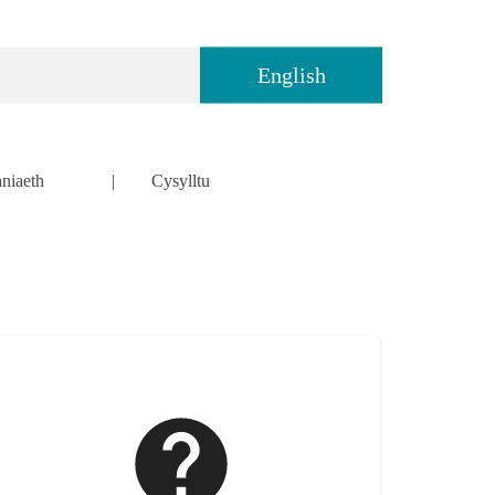
English
niaeth
Cysylltu