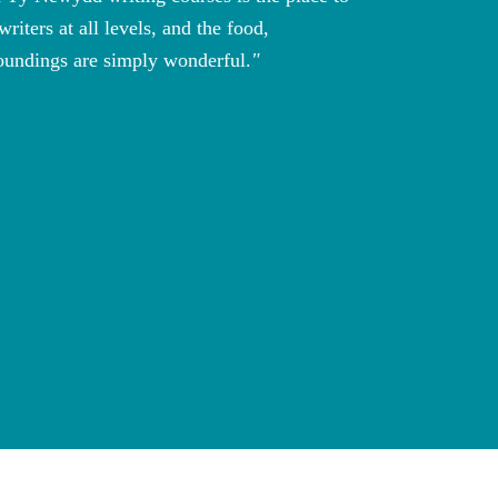
iters at all levels, and the food,
recommen
undings are simply wonderful.
and they
journey 
clare e