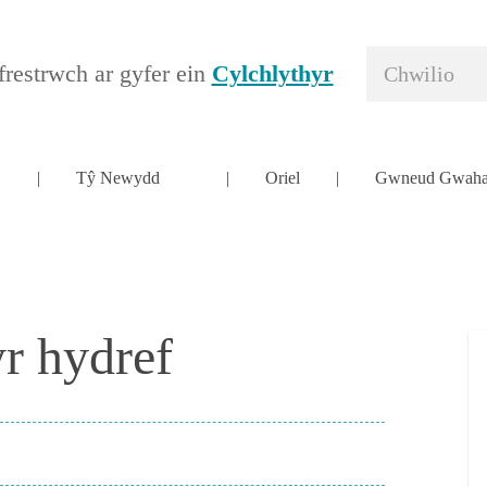
restrwch ar gyfer ein
Cylchlythyr
Tŷ Newydd
Oriel
Gwneud Gwaha
yr hydref