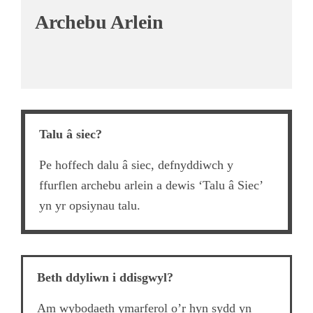
Archebu Arlein
Talu â siec?
Pe hoffech dalu â siec, defnyddiwch y
ffurflen archebu arlein a dewis ‘Talu â Siec’
yn yr opsiynau talu.
Beth ddyliwn i ddisgwyl?
Am wybodaeth ymarferol o’r hyn sydd yn