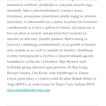
manteision corfforol, meddyliol ac ysbrydol ymarfer ioga
rheolaidd. Mae ei ddosbarthiadau'n cynnwys asana
(ystymau), pranayama (ymarferion anadlu iogig) ac arferion
myfyrdod, a'i athroniaeth yw y dylem fwynhau ein hymarfer:
canolbwyntio ar yr hyn y gallwn ei wneud, nid poeni am yr
hyn na allwn ei wneud, ond gwybod bod cynnydd yn
anochel yn dod trwy ymarfer parhaus. Mae'n annog ei
fyfyrwyr i ddatblygu ymddiriedaeth yn eu greddf eu hunain
trwy wrando ar eu cyrff ac ymateb yn briodol, i ddatblygu
cryfder, hyblygrwydd a chyflwr o ymwybyddiaeth agored,
hamddenol i wella lles cyffredinol. Mae Richard wedi
hyfforddi gydag athrawon gan gynnwys Dr Ray Long,
Richard Adamo, Zoe Knott, Julie Friedberger ac Emma
Lloyd, gyda phwy y cymhwysodd fel athro British Wheel of
Yoga (BWY), ac wedi hynny fel Tiwtor Cwrs Sylfaen BWY.
www.richardfowleryoga.com