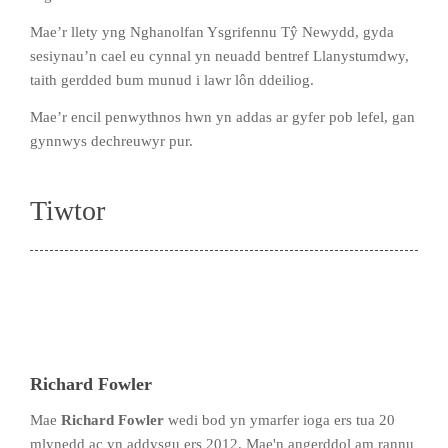
Mae’r llety yng Nghanolfan Ysgrifennu Tŷ Newydd, gyda
sesiynau’n cael eu cynnal yn neuadd bentref Llanystumdwy,
taith gerdded bum munud i lawr lôn ddeiliog.
Mae’r encil penwythnos hwn yn addas ar gyfer pob lefel, gan
gynnwys dechreuwyr pur.
Tiwtor
Richard Fowler
Mae
Richard Fowler
wedi bod yn ymarfer ioga ers tua 20
mlynedd ac yn addysgu ers 2012. Mae'n angerddol am rannu