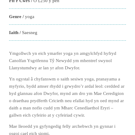
Ffi’r Cwrs /
O £250 y pen
Genre /
yoga
Iaith /
Saesneg
Ymgollwch yn eich ymarfer yoga yn amgylchfyd hyfryd
Canolfan Ysgrifennu Tŷ Newydd ym mhentref swynol
Llanystumdwy ar lan yr afon Dwyfor.
Yn ogystal â chyfanswm o saith sesiwn yoga, pranayama a
myfyrio, bydd amser rhydd i grwydro’r ardal leol: cerdded ar
hyd glannau afon Dwyfor, mynd am dro ym Mae Ceredigion
o draethau prydferth Cricieth neu efallai hyd yn oed mynd ar
daith a man nofio cudd ym Mharc Cenedlaethol Eryri –
gallwn eich cyfeirio at y cyfeiriad cywir.
Mae lleoedd yn gyfyngedig felly archebwch yn gynnar i
osgoi cael eich siomi.