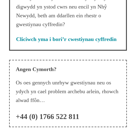
digwydd yn ystod cwrs neu encil yn Nhŷ
Newydd, beth am ddarllen ein rhestr o
gwestiynau cyffredin?
Cliciwch yma i bori’r cwestiynau cyffredin
Angen Cymorth?
Os oes gennych unrhyw gwestiynau neu os
ydych yn cael problem archebu arlein, rhowch
alwad ffôn…
+44 (0) 1766 522 811