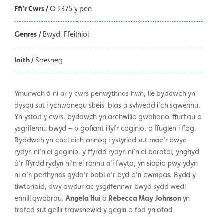
Ffi’r Cwrs /
O £375 y pen
Genres /
Bwyd
Ffeithiol
Iaith /
Saesneg
Ymunwch â ni ar y cwrs penwythnos hwn, lle byddwch yn
dysgu sut i ychwanegu sbeis, blas a sylwedd i’ch sgwennu.
Yn ystod y cwrs, byddwch yn archwilio gwahanol ffurfiau o
ysgrifennu bwyd – o gofiant i lyfr coginio, o ffuglen i flog.
Byddwch yn cael eich annog i ystyried sut mae’r bwyd
rydyn ni’n ei goginio, y ffyrdd rydyn ni’n ei baratoi, ynghyd
â’r ffyrdd rydyn ni’n ei rannu a’i fwyta, yn siapio pwy ydyn
ni a’n perthynas gyda’r bobl a’r byd o’n cwmpas. Bydd y
tiwtoriaid, dwy awdur ac ysgrifennwr bwyd sydd wedi
ennill gwobrau,
Angela Hui
a
Rebecca May Johnson
yn
trafod sut gellir trawsnewid y gegin o fod yn ofod