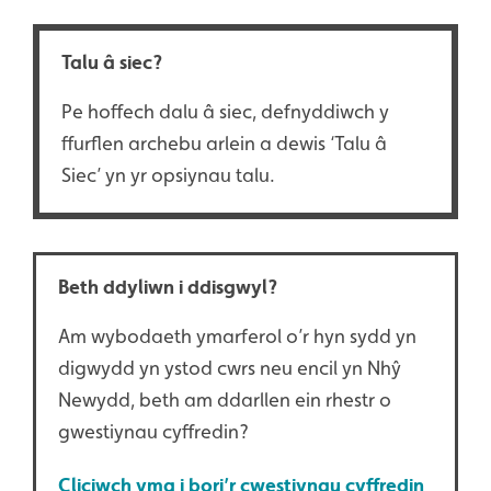
Talu â siec?
Pe hoffech dalu â siec, defnyddiwch y
ffurflen archebu arlein a dewis ‘Talu â
Siec’ yn yr opsiynau talu.
Beth ddyliwn i ddisgwyl?
Am wybodaeth ymarferol o’r hyn sydd yn
digwydd yn ystod cwrs neu encil yn Nhŷ
Newydd, beth am ddarllen ein rhestr o
gwestiynau cyffredin?
Cliciwch yma i bori’r cwestiynau cyffredin