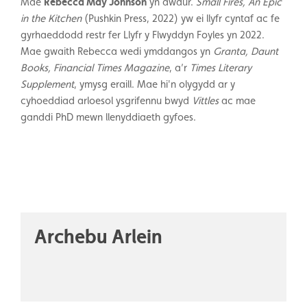
Mae
Rebecca May Johnson
yn awdur.
Small Fires, An Epic
in the Kitchen
(Pushkin Press, 2022) yw ei llyfr cyntaf ac fe
gyrhaeddodd restr fer Llyfr y Flwyddyn Foyles yn 2022.
Mae gwaith Rebecca wedi ymddangos yn
Granta, Daunt
Books, Financial Times Magazine
, a’r
Times Literary
Supplement
, ymysg eraill. Mae hi'n olygydd ar y
cyhoeddiad arloesol ysgrifennu bwyd
Vittles
ac mae
ganddi PhD mewn llenyddiaeth gyfoes.
Archebu Arlein