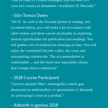
cwrs na'r cwmni yn destament i lwyddiant Tŷ Newydd.
Siôn Tomos Owen
Do it! As well as the focused period of writing, and
excellent tuition, you will make a lot of contacts with
other writers and these can be invaluable in exploring
mutual opportunities for publication and readings. You
will gather a lot of material for drawing on later. You will
enjoy the wonderful Dwyfor valley, the coast and
surrounding countryside. The accommodation is
comfortable ... and the food very enjoyable! (Sorry,
that’s longer than a sentence!)
2018 Course Participant
Cerwch amdani! Mae’r arbenigedd a rennir gan
diwtoriaid yn amhrisiadwy a’r gwmnïaeth a’r lluniaeth
yn ychwanegu’r fawr at y profiad.
Adborth o gyrsiau 2018