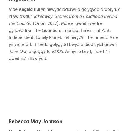
Mae
Angela Hui
yn newyddiadurwr a golygydd arobryn, a
hi yw awdur
Takeaway: Stories from a Childhood Behind
the Counter
(Orion, 2022). Mae ei gwaith wedi ei
gyhoeddi yn The Guardian, Financial Times, HuffPost,
Independent, Lonely Planet, Refinery29, The Times a Vice
ymysg eraill. Hi oedd golygydd bwyd a diod cylchgrawn
Time Out
, a golygydd
REKKI
. Ar hyn o bryd, mae hi’n
gweithio’n llawrydd.
Rebecca May Johnson