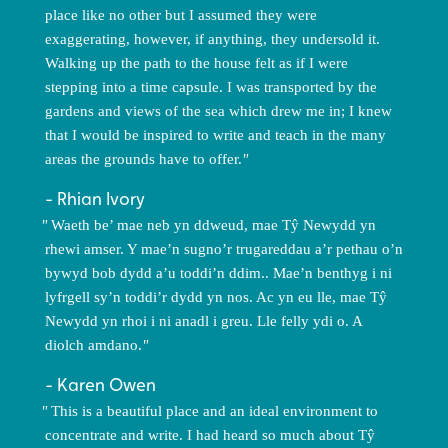
place like no other but I assumed they were
exaggerating, however, if anything, they undersold it.
Walking up the path to the house felt as if I were
stepping into a time capsule. I was transported by the
gardens and views of the sea which drew me in; I knew
that I would be inspired to write and teach in the many
areas the grounds have to offer.
Rhian Ivory
Waeth be’ mae neb yn ddweud, mae Tŷ Newydd yn
rhewi amser. Y mae’n sugno’r trugareddau a’r pethau o’n
bywyd bob dydd a’u toddi’n ddim.. Mae’n benthyg i ni
lyfrgell sy’n toddi’r dydd yn nos. Ac yn eu lle, mae Tŷ
Newydd yn rhoi i ni anadl i greu. Lle felly ydi o. A
diolch amdano.
Karen Owen
This is a beautiful place and an ideal environment to
concentrate and write. I had heard so much about Tŷ