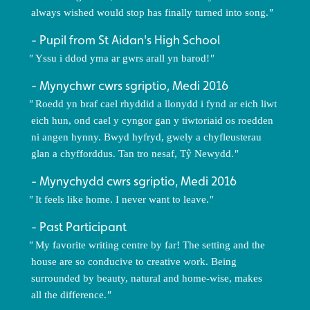
always wished would stop has finally turned into song.
Pupil from St Aidan's High School
Yssu i ddod yma ar gwrs arall yn barod!
Mynychwr cwrs sgriptio, Medi 2016
Roedd yn braf cael rhyddid a llonydd i fynd ar eich liwt
eich hun, ond cael y cyngor gan y tiwtoriaid os roedden
ni angen hynny. Bwyd hyfryd, gwely a chyfleusterau
glan a chyfforddus. Tan tro nesaf, Tŷ Newydd.
Mynychydd cwrs sgriptio, Medi 2016
It feels like home. I never want to leave.
Past Participant
My favorite writing centre by far! The setting and the
house are so conducive to creative work. Being
surrounded by beauty, natural and home-wise, makes
all the difference.