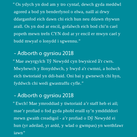
Os ydych yn dod am y tro cyntaf, dewch gyda meddwl
agored a bod yn benderfynol o elwa, naill ai drwy
ddarganfod eich dawn chi eich hun neu ddawn rhywun
arall. Os yn dod ar encil, gofalwch eich bod chi’n cael
popeth mewn trefn CYN dod ar yr encil er mwyn cael y
budd mwyaf o lonydd i sgwennu.
Adborth o gyrsiau 2018
Mae awyrgylch Tŷ Newydd cyn bwysiced â'r cwrs.
Mwyhewch y llonyddwch, y bwyd a'r cwmni, a holwch
eich tiwtoriaid yn ddi-baid. Oni bai y gwnewch chi hyn,
fyddwch chi wedi gwastraffu cyfle.
Adborth o gyrsiau 2018
Ewch! Mae ymroddiad y tiwtoriaid a’r staff heb ei ail;
mae’r profiad o fod gyda phobl eraill sy’n ymddiddori
mewn gwaith creadigol - a’r profiad o Dŷ Newydd ei
hun (yr adeilad, yr ardd, y wlad o gwmpas) yn werthfawr
iawn