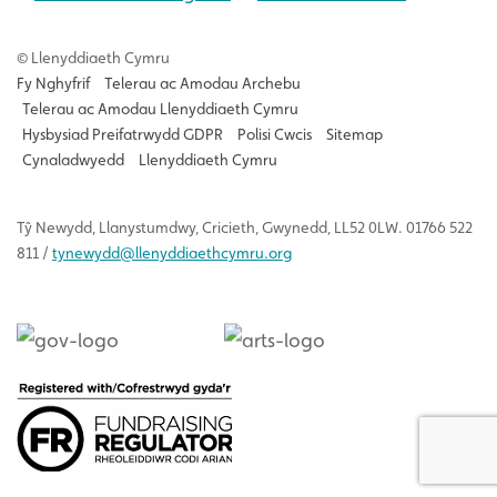
© Llenyddiaeth Cymru
Fy Nghyfrif
Telerau ac Amodau Archebu
Telerau ac Amodau Llenyddiaeth Cymru
Hysbysiad Preifatrwydd GDPR
Polisi Cwcis
Sitemap
Cynaladwyedd
Llenyddiaeth Cymru
Tŷ
Newydd
, Llanystumdwy, Cricieth, Gwynedd, LL52 0LW. 01766 522
811 /
tynewydd
@llenyddiaethcymru.org