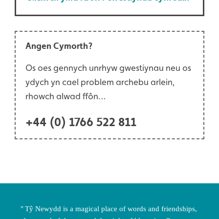
Angen Cymorth?
Os oes gennych unrhyw gwestiynau neu os
ydych yn cael problem archebu arlein,
rhowch alwad ffôn…
+44 (0) 1766 522 811
Tŷ Newydd is a magical place of words and friendships,