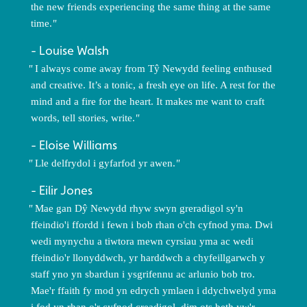
the new friends experiencing the same thing at the same
time.
Louise Walsh
I always come away from Tŷ Newydd feeling enthused
and creative. It’s a tonic, a fresh eye on life. A rest for the
mind and a fire for the heart. It makes me want to craft
words, tell stories, write.
Eloise Williams
Lle delfrydol i gyfarfod yr awen.
Eilir Jones
Mae gan Dŷ Newydd rhyw swyn greradigol sy'n
ffeindio'i ffordd i fewn i bob rhan o'ch cyfnod yma. Dwi
wedi mynychu a tiwtora mewn cyrsiau yma ac wedi
ffeindio'r llonyddwch, yr harddwch a chyfeillgarwch y
staff yno yn sbardun i ysgrifennu ac arlunio bob tro.
Mae'r ffaith fy mod yn edrych ymlaen i ddychwelyd yma
i fod yn rhan o'r cyfnod creadigol, dim ots beth yw'r