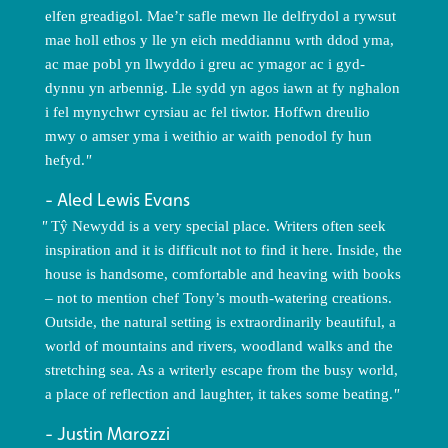
elfen greadigol. Mae’r safle mewn lle delfrydol a rywsut
mae holl ethos y lle yn eich meddiannu wrth ddod yma,
ac mae pobl yn llwyddo i greu ac ymagor ac i gyd-
dynnu yn arbennig. Lle sydd yn agos iawn at fy nghalon
i fel mynychwr cyrsiau ac fel tiwtor. Hoffwn dreulio
mwy o amser yma i weithio ar waith penodol fy hun
hefyd.
Aled Lewis Evans
Tŷ Newydd is a very special place. Writers often seek
inspiration and it is difficult not to find it here. Inside, the
house is handsome, comfortable and heaving with books
– not to mention chef Tony’s mouth-watering creations.
Outside, the natural setting is extraordinarily beautiful, a
world of mountains and rivers, woodland walks and the
stretching sea. As a writerly escape from the busy world,
a place of reflection and laughter, it takes some beating.
Justin Marozzi