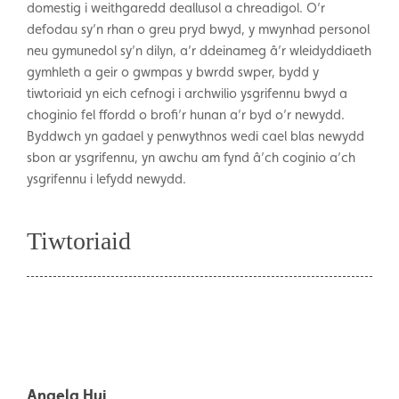
domestig i weithgaredd deallusol a chreadigol. O’r
defodau sy’n rhan o greu pryd bwyd, y mwynhad personol
neu gymunedol sy’n dilyn, a’r ddeinameg â’r wleidyddiaeth
gymhleth a geir o gwmpas y bwrdd swper, bydd y
tiwtoriaid yn eich cefnogi i archwilio ysgrifennu bwyd a
choginio fel ffordd o brofi’r hunan a’r byd o’r newydd.
Byddwch yn gadael y penwythnos wedi cael blas newydd
sbon ar ysgrifennu, yn awchu am fynd â’ch coginio a’ch
ysgrifennu i lefydd newydd.
Tiwtoriaid
Angela Hui