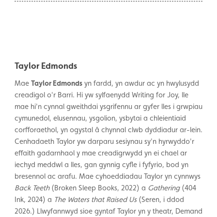
Taylor Edmonds
Mae
Taylor Edmonds
yn fardd, yn awdur ac yn hwylusydd
creadigol o'r Barri. Hi yw sylfaenydd Writing for Joy, lle
mae hi'n cynnal gweithdai ysgrifennu ar gyfer lles i grwpiau
cymunedol, elusennau, ysgolion, ysbytai a chleientiaid
corfforaethol, yn ogystal â chynnal clwb dyddiadur ar-lein.
Cenhadaeth Taylor yw darparu sesiynau sy'n hyrwyddo'r
effaith gadarnhaol y mae creadigrwydd yn ei chael ar
iechyd meddwl a lles, gan gynnig cyfle i fyfyrio, bod yn
bresennol ac arafu. Mae cyhoeddiadau Taylor yn cynnwys
Back Teeth
(Broken Sleep Books, 2022) a
Gathering
(404
Ink, 2024) a
The Waters that Raised Us
(Seren, i ddod
2026.) Llwyfannwyd sioe gyntaf Taylor yn y theatr, Demand