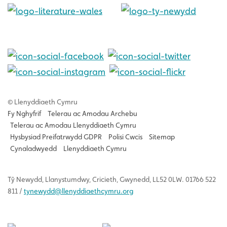
© Llenyddiaeth Cymru
Fy Nghyfrif
Telerau ac Amodau Archebu
Telerau ac Amodau Llenyddiaeth Cymru
Hysbysiad Preifatrwydd GDPR
Polisi Cwcis
Sitemap
Cynaladwyedd
Llenyddiaeth Cymru
Tŷ
Newydd
, Llanystumdwy, Cricieth, Gwynedd, LL52 0LW. 01766 522
811 /
tynewydd
@llenyddiaethcymru.org