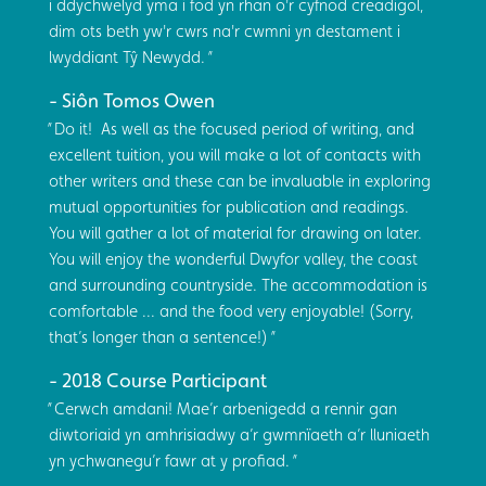
i ddychwelyd yma i fod yn rhan o'r cyfnod creadigol,
dim ots beth yw'r cwrs na'r cwmni yn destament i
lwyddiant Tŷ Newydd.
Siôn Tomos Owen
Do it! As well as the focused period of writing, and
excellent tuition, you will make a lot of contacts with
other writers and these can be invaluable in exploring
mutual opportunities for publication and readings.
You will gather a lot of material for drawing on later.
You will enjoy the wonderful Dwyfor valley, the coast
and surrounding countryside. The accommodation is
comfortable ... and the food very enjoyable! (Sorry,
that’s longer than a sentence!)
2018 Course Participant
Cerwch amdani! Mae’r arbenigedd a rennir gan
diwtoriaid yn amhrisiadwy a’r gwmnïaeth a’r lluniaeth
yn ychwanegu’r fawr at y profiad.