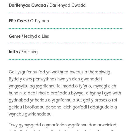
Darllenydd Gwadd /
Darllenydd Gwadd
Ffi’r Cwrs /
O £ y pen
Genre /
Iechyd a Lles
Iaith /
Saesneg
Gall ysgrifennu fod yn weithred bwerus a therapiwtig.
Bydd y cwrs penwythnos hwn yn eich gwahodd i
ymgysylltu ag ysgrifennu fel modd o fyfyrio, mynegi eich
hunain, a deall rhai o brofiadau bywyd, a hynny i gyd wrth
gydnabod yr heriau o ysgrifennu a sut gall y broses o roi
geiriau i brofiadau personol eich gorfodi i ddatguddio a
wynebu gwirioneddau.
Trwy gymysgedd o ymarferion ysgrifennu dan arweiniad,