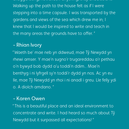
Walking up the path to the house felt as if I were
stepping into a time capsule. I was transported by the
gardens and views of the sea which drew me in; I
knew that I would be inspired to write and teach in
the many areas the grounds have to offer.
Rhian Ivory
Waeth be’ mae neb yn ddweud, mae Tŷ Newydd yn
rhewi amser. Y mae’n sugno’r trugareddau a’r pethau
o’n bywyd bob dydd a’u toddi’n ddim.. Mae’n
benthyg i ni lyfrgell sy’n toddi’r dydd yn nos. Ac yn eu
lle, mae Tŷ Newydd yn rhoi i ni anadl i greu. Lle felly ydi
o. A diolch amdano.
Karen Owen
This is a beautiful place and an ideal environment to
concentrate and write. I had heard so much about Tŷ
Newydd but it surpassed all expectations!