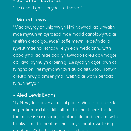
Jonathan Edwards
Lle i enaid gael llonydd - a thanio!
Mared Lewis
Mae awyrgylch unigryw yn Nhŷ Newydd, ac unwaith
mae rhywun yn cyrraedd mae modd canolbwyntio ar
yr elfen greadigol. Mae’r safle mewn lle delfrydol a
rywsut mae holl ethos y lle yn eich meddiannu wrth
ddod yma, ac mae pobl yn llwyddo i greu ac ymagor
ac i gyd-dynnu yn arbennig. Lle sydd yn agos iawn at
fy nghalon i fel mynychwr cyrsiau ac fel tiwtor. Hoffwn
dreulio mwy o amser yma i weithio ar waith penodol
fy hun hefyd.
Aled Lewis Evans
Tŷ Newydd is a very special place. Writers often seek
inspiration and it is difficult not to find it here. Inside,
the house is handsome, comfortable and heaving with
books – not to mention chef Tony’s mouth-watering
creations. Outside, the natural setting is