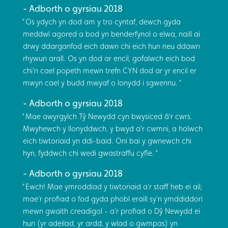
Adborth o gyrsiau 2018
Os ydych yn dod am y tro cyntaf, dewch gyda
meddwl agored a bod yn benderfynol o elwa, naill ai
drwy ddarganfod eich dawn chi eich hun neu ddawn
rhywun arall. Os yn dod ar encil, gofalwch eich bod
chi’n cael popeth mewn trefn CYN dod ar yr encil er
mwyn cael y budd mwyaf o lonydd i sgwennu.
Adborth o gyrsiau 2018
Mae awyrgylch Tŷ Newydd cyn bwysiced â'r cwrs.
Mwyhewch y llonyddwch, y bwyd a'r cwmni, a holwch
eich tiwtoriaid yn ddi-baid. Oni bai y gwnewch chi
hyn, fyddwch chi wedi gwastraffu cyfle.
Adborth o gyrsiau 2018
Ewch! Mae ymroddiad y tiwtoriaid a’r staff heb ei ail;
mae’r profiad o fod gyda phobl eraill sy’n ymddiddori
mewn gwaith creadigol - a’r profiad o Dŷ Newydd ei
hun (yr adeilad, yr ardd, y wlad o gwmpas) yn