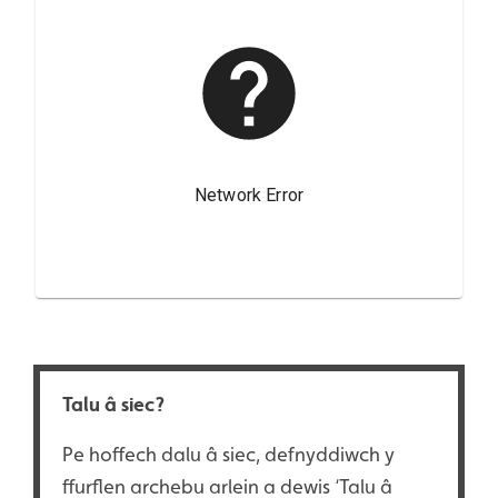
Talu â siec?
Pe hoffech dalu â siec, defnyddiwch y
ffurflen archebu arlein a dewis ‘Talu â