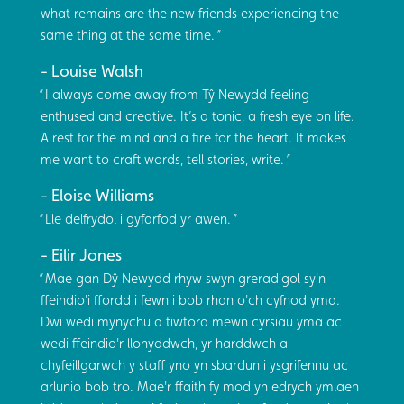
what remains are the new friends experiencing the
same thing at the same time.
Louise Walsh
I always come away from Tŷ Newydd feeling
enthused and creative. It’s a tonic, a fresh eye on life.
A rest for the mind and a fire for the heart. It makes
me want to craft words, tell stories, write.
Eloise Williams
Lle delfrydol i gyfarfod yr awen.
Eilir Jones
Mae gan Dŷ Newydd rhyw swyn greradigol sy'n
ffeindio'i ffordd i fewn i bob rhan o'ch cyfnod yma.
Dwi wedi mynychu a tiwtora mewn cyrsiau yma ac
wedi ffeindio'r llonyddwch, yr harddwch a
chyfeillgarwch y staff yno yn sbardun i ysgrifennu ac
arlunio bob tro. Mae'r ffaith fy mod yn edrych ymlaen