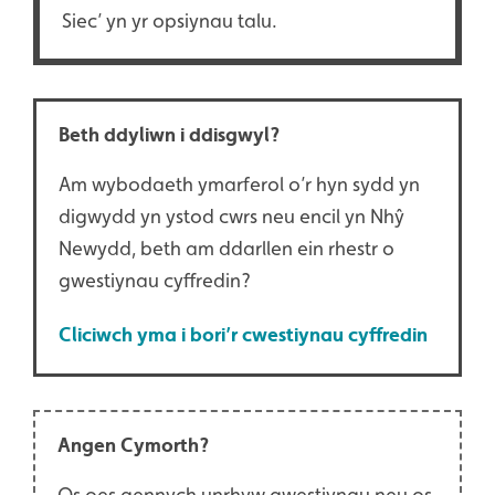
Siec’ yn yr opsiynau talu.
Beth ddyliwn i ddisgwyl?
Am wybodaeth ymarferol o’r hyn sydd yn
digwydd yn ystod cwrs neu encil yn Nhŷ
Newydd, beth am ddarllen ein rhestr o
gwestiynau cyffredin?
Cliciwch yma i bori’r cwestiynau cyffredin
Angen Cymorth?
Os oes gennych unrhyw gwestiynau neu os