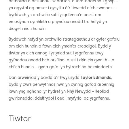
detholiad o destunau i’w darllen, a thrafodaethau grŵp –
yn ogystal ag amser i gysylltu â’r tirwedd o’ch cwmpas –
byddwch yn archwilio sut i ysgrifennu’n onest am
emosiynau cymhleth a phynciau anodd tra hefyd yn
diogelu eich hunain.
Byddwch hefyd yn archwilio strategaethau ar gyfer gofalu
am eich hunain o fewn eich ymarfer creadigol. Bydd y
tiwtor yn eich annog i ystyried sut i ysgrifennu trwy
gyfnodau anodd heb or-flino, a sut i drin ein gwaith – a
chi’ch hunain – gyda gofal yn hytrach na beirniadaeth.
Dan arweiniad y bardd a’r hwylusydd
Ta
y
lor Edmonds
,
bydd y cwrs penwythnos hwn yn cynnig gofod arbennig
iawn yng nghanol yr hydref yn Nhŷ Newydd – lleoliad
gwirioneddol ddelfrydol i oedi, myfyrio, ac ysgrifennu.
Tiwtor