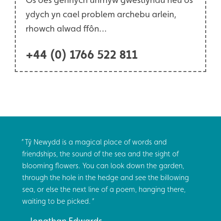
ydych yn cael problem archebu arlein,
rhowch alwad ffôn…
+44 (0) 1766 522 811
Tŷ Newydd is a magical place of words and
friendships, the sound of the sea and the sight of
blooming flowers. You can look down the garden,
through the hole in the hedge and see the billowing
sea, or else the next line of a poem, hanging there,
waiting to be picked.
Jonathan Edwards