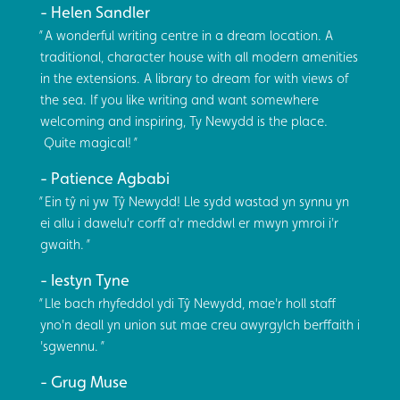
Helen Sandler
A wonderful writing centre in a dream location. A
traditional, character house with all modern amenities
in the extensions. A library to dream for with views of
the sea. If you like writing and want somewhere
welcoming and inspiring, Ty Newydd is the place.
Quite magical!
Patience Agbabi
Ein tŷ ni yw Tŷ Newydd! Lle sydd wastad yn synnu yn
ei allu i dawelu'r corff a'r meddwl er mwyn ymroi i'r
gwaith.
Iestyn Tyne
Lle bach rhyfeddol ydi Tŷ Newydd, mae'r holl staff
yno'n deall yn union sut mae creu awyrgylch berffaith i
'sgwennu.
Grug Muse