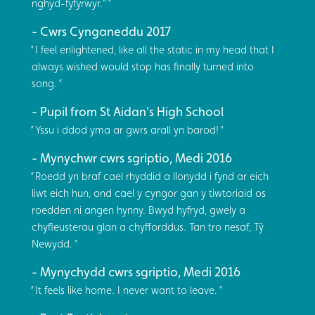
nghyd-fyfyrwyr."
Cwrs Cynganeddu 2017
I feel enlightened, like all the static in my head that I
always wished would stop has finally turned into
song.
Pupil from St Aidan's High School
Yssu i ddod yma ar gwrs arall yn barod!
Mynychwr cwrs sgriptio, Medi 2016
Roedd yn braf cael rhyddid a llonydd i fynd ar eich
liwt eich hun, ond cael y cyngor gan y tiwtoriaid os
roedden ni angen hynny. Bwyd hyfryd, gwely a
chyfleusterau glan a chyfforddus. Tan tro nesaf, Tŷ
Newydd.
Mynychydd cwrs sgriptio, Medi 2016
It feels like home. I never want to leave.