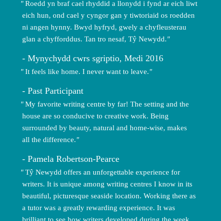
Roedd yn braf cael rhyddid a llonydd i fynd ar eich liwt
eich hun, ond cael y cyngor gan y tiwtoriaid os roedden
ni angen hynny. Bwyd hyfryd, gwely a chyfleusterau
glan a chyfforddus. Tan tro nesaf, Tŷ Newydd.
Mynychydd cwrs sgriptio, Medi 2016
It feels like home. I never want to leave.
Past Participant
My favorite writing centre by far! The setting and the
house are so conducive to creative work. Being
surrounded by beauty, natural and home-wise, makes
all the difference.
Pamela Robertson-Pearce
Tŷ Newydd offers an unforgettable experience for
writers. It is unique among writing centres I know in its
beautiful, picturesque seaside location. Working there as
a tutor was a greatly rewarding experience. It was
brilliant to see how writers developed during the week,