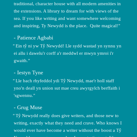
traditional, character house with all modern amenities in
the extensions. A library to dream for with views of the
sea. If you like writing and want somewhere welcoming
and inspiring, Ty Newydd is the place. Quite magical!
Patience Agbabi
Ein tŷ ni yw Tŷ Newydd! Lle sydd wastad yn synnu yn
ei allu i dawelu'r corff a'r meddwl er mwyn ymroi i'r
gwaith.
Iestyn Tyne
Lle bach rhyfeddol ydi Tŷ Newydd, mae'r holl staff
yno'n deall yn union sut mae creu awyrgylch berffaith i
'sgwennu.
Grug Muse
Tŷ Newydd really does give writers, and those new to
writing, exactly what they need and crave. Who knows I
would ever have become a writer without the boost a Tŷ