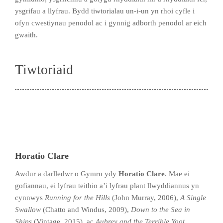
ysgrifau a llyfrau. Bydd tiwtorialau un-i-un yn rhoi cyfle i
ofyn cwestiynau penodol ac i gynnig adborth penodol ar eich
gwaith.
Tiwtoriaid
Horatio Clare
Awdur a darlledwr o Gymru ydy
Horatio Clare
. Mae ei
gofiannau, ei lyfrau teithio a’i lyfrau plant llwyddiannus yn
cynnwys
Running for the Hills
(John Murray, 2006),
A Single
Swallow
(Chatto and Windus, 2009),
Down to the Sea in
Ships
(Vintage, 2015), ac
Aubrey and the Terrible Yoot