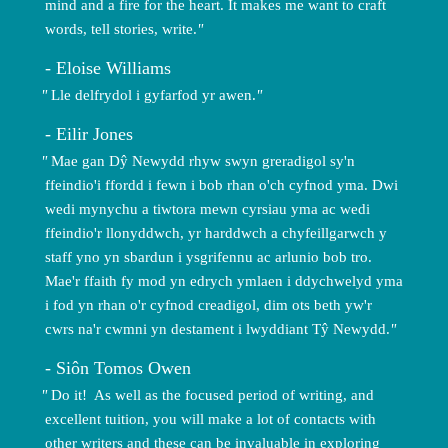
mind and a fire for the heart. It makes me want to craft
words, tell stories, write.
Eloise Williams
Lle delfrydol i gyfarfod yr awen.
Eilir Jones
Mae gan Dŷ Newydd rhyw swyn greradigol sy'n
ffeindio'i ffordd i fewn i bob rhan o'ch cyfnod yma. Dwi
wedi mynychu a tiwtora mewn cyrsiau yma ac wedi
ffeindio'r llonyddwch, yr harddwch a chyfeillgarwch y
staff yno yn sbardun i ysgrifennu ac arlunio bob tro.
Mae'r ffaith fy mod yn edrych ymlaen i ddychwelyd yma
i fod yn rhan o'r cyfnod creadigol, dim ots beth yw'r
cwrs na'r cwmni yn destament i lwyddiant Tŷ Newydd.
Siôn Tomos Owen
Do it! As well as the focused period of writing, and
excellent tuition, you will make a lot of contacts with
other writers and these can be invaluable in exploring