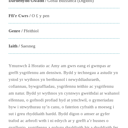
Darllenydd Gwadd /
Gosia Buzzanca (Digidol)
Ffi’r Cwrs /
O £ y pen
Genre /
Ffeithiol
Iaith /
Saesneg
Ymunwch â Horatio ac Amy am gwrs eang ei gwmpas ar
grefft ysgrifennu am densiwn. Bydd y technegau a astudir yn
ystod yr wythnos yn berthnasol i newyddiaduraeth,
cofiannau, bywgraffiadau, ysgrifennu teithio ac ysgrifennu
am natur. Bydd yr wythnos yn cynnwys gweithdai ar wahanol
elfennau, o gofnodi profiad hyd at ymchwil, o gymeriadau
byw i strwythurau sy’n canu, o faterion cyfraith a moeseg i
sut i greu rhyddiaith hardd. Bydd digon o amser ar gyfer
trafod ac arbrofi wrth i ni edrych ar y grefft a’r busnes o
gynllunio, ysgrifennu a golygu rhyddiaith hir a rhyddiaith fer,