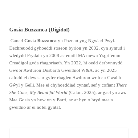
Gosia Buzzanca (Digidol)
Ganed
Gosia Buzzanca
yn Poznań yng Ngwlad Pwyl.
Dechreuodd gyhoeddi straeon byrion yn 2002, cyn symud i
wledydd Prydain yn 2008 ac ennill MA mewn Ysgrifennu
Creadigol gyda rhagoriaeth. Yn 2022, hi oedd derbynnydd
Gwobr Awduron Dosbarth Gweithiol W&A, ac yn 2025
cafodd ei dewis ar gyfer rhaglen Awduron wrth eu Gwaith
Gŵyl y Gelli. Mae ei chyhoeddiad cyntaf, sef y cofiant
There
She Goes, My Beautiful World
(Calon, 2025), ar gael yn awr.
Mae Gosia yn byw yn y Barri, ac ar hyn o bryd mae'n
gweithio ar ei nofel gyntaf.