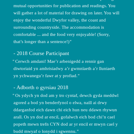
mutual opportunities for publication and readings. You
will gather a lot of material for drawing on later. You will
enjoy the wonderful Dwyfor valley, the coast and
surrounding countryside. The accommodation is
comfortable ... and the food very enjoyable! (Sorry,
that’s longer than a sentence!)
2018 Course Participant
Cerwch amdani! Mae’r arbenigedd a rennir gan
diwtoriaid yn amhrisiadwy a’r gwmnïaeth a’r lluniaeth
yn ychwanegu’r fawr at y profiad.
Adborth o gyrsiau 2018
Os ydych yn dod am y tro cyntaf, dewch gyda meddwl
agored a bod yn benderfynol o elwa, naill ai drwy
ddarganfod eich dawn chi eich hun neu ddawn rhywun
arall. Os yn dod ar encil, gofalwch eich bod chi’n cael
popeth mewn trefn CYN dod ar yr encil er mwyn cael y
budd mwyaf o lonydd i sgwennu.