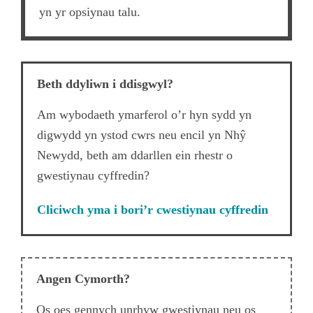
yn yr opsiynau talu.
Beth ddyliwn i ddisgwyl?
Am wybodaeth ymarferol o’r hyn sydd yn
digwydd yn ystod cwrs neu encil yn Nhŷ
Newydd, beth am ddarllen ein rhestr o
gwestiynau cyffredin?
Cliciwch yma i bori’r cwestiynau cyffredin
Angen Cymorth?
Os oes gennych unrhyw gwestiynau neu os