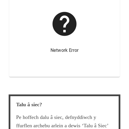
Talu â siec?
Pe hoffech dalu â siec, defnyddiwch y
ffurflen archebu arlein a dewis ‘Talu â Siec’