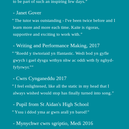
to be part of such an inspiring few days.
Janet Gover
The tutor was outstanding - I've been twice before and I
learn more and more each time. Kaite is rigoras,
supportive and exciting to work with.
Writing and Performance Making, 2017
"Roedd y tiwtoriaid yn ffantastic. Wedi bod yn gyfle
gwych i gael dysgu wrthyn nhw ac oddi wrth fy nghyd-
fyfyrwyr."
Cwrs Cynganeddu 2017
I feel enlightened, like all the static in my head that I
always wished would stop has finally turned into song.
Pupil from St Aidan's High School
Yssu i ddod yma ar gwrs arall yn barod!
Mynychwr cwrs sgriptio, Medi 2016