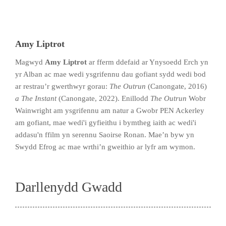
Amy Liptrot
Magwyd
Amy Liptrot
ar fferm ddefaid ar Ynysoedd Erch yn
yr Alban ac mae wedi ysgrifennu dau gofiant sydd wedi bod
ar restrau’r gwerthwyr gorau:
The Outrun
(Canongate, 2016)
a The Instant
(Canongate, 2022). Enillodd
The Outrun
Wobr
Wainwright am ysgrifennu am natur a Gwobr PEN Ackerley
am gofiant, mae wedi'i gyfieithu i bymtheg iaith ac wedi'i
addasu'n ffilm yn serennu Saoirse Ronan. Mae’n byw yn
Swydd Efrog ac mae wrthi’n gweithio ar lyfr am wymon.
Darllenydd Gwadd