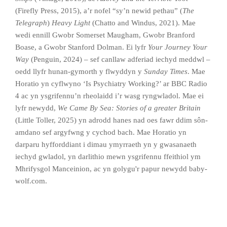
(Firefly Press, 2015), a’r nofel “sy’n newid pethau” (
The
Telegraph
)
Heavy Light
(Chatto and Windus, 2021). Mae
wedi ennill Gwobr Somerset Maugham, Gwobr Branford
Boase, a Gwobr Stanford Dolman. Ei lyfr
Your Journey Your
Way
(Penguin, 2024) – sef canllaw adferiad iechyd meddwl –
oedd llyfr hunan-gymorth y flwyddyn y
Sunday Times
. Mae
Horatio yn cyflwyno ‘Is Psychiatry Working?’ ar BBC Radio
4 ac yn ysgrifennu’n rheolaidd i’r wasg ryngwladol. Mae ei
lyfr newydd,
We Came By Sea: Stories of a greater Britain
(Little Toller, 2025) yn adrodd hanes nad oes fawr ddim sôn-
amdano sef argyfwng y cychod bach. Mae Horatio yn
darparu hyfforddiant i dimau ymyrraeth yn y gwasanaeth
iechyd gwladol, yn darlithio mewn ysgrifennu ffeithiol ym
Mhrifysgol Manceinion, ac yn golygu'r papur newydd baby-
wolf.com.