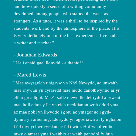
and how quickly a sense of a writing community
developed among people who started the week as
strangers. As a tutor, it was a thrill to be inspired by the
students’ work and by the atmosphere of the place. This
is very definitely one of the best experiences I’ve had as
a writer and teacher.
Jonathan Edwards
Lle i enaid gael llonydd - a thanio!
Mared Lewis
Mae awyrgylch unigryw yn Nhŷ Newydd, ac unwaith
mae rhywun yn cyrraedd mae modd canolbwyntio ar yr
elfen greadigol. Mae’r safle mewn lle delfrydol a rywsut
mae holl ethos y lle yn eich meddiannu wrth ddod yma,
ac mae pobl yn llwyddo i greu ac ymagor ac i gyd-
dynnu yn arbennig. Lle sydd yn agos iawn at fy nghalon
i fel mynychwr cyrsiau ac fel tiwtor. Hoffwn dreulio
mwy o amser yma i weithio ar waith penodol fy hun