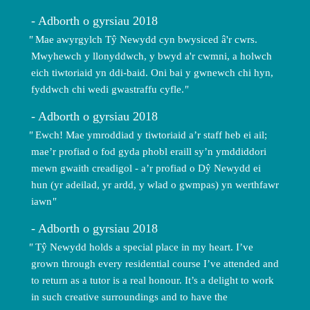
Adborth o gyrsiau 2018
Mae awyrgylch Tŷ Newydd cyn bwysiced â'r cwrs.
Mwyhewch y llonyddwch, y bwyd a'r cwmni, a holwch
eich tiwtoriaid yn ddi-baid. Oni bai y gwnewch chi hyn,
fyddwch chi wedi gwastraffu cyfle.
Adborth o gyrsiau 2018
Ewch! Mae ymroddiad y tiwtoriaid a’r staff heb ei ail;
mae’r profiad o fod gyda phobl eraill sy’n ymddiddori
mewn gwaith creadigol - a’r profiad o Dŷ Newydd ei
hun (yr adeilad, yr ardd, y wlad o gwmpas) yn werthfawr
iawn
Adborth o gyrsiau 2018
Tŷ Newydd holds a special place in my heart. I’ve
grown through every residential course I’ve attended and
to return as a tutor is a real honour. It’s a delight to work
in such creative surroundings and to have the