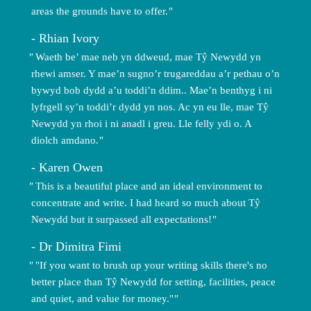
areas the grounds have to offer.
Rhian Ivory
Waeth be’ mae neb yn ddweud, mae Tŷ Newydd yn
rhewi amser. Y mae’n sugno’r trugareddau a’r pethau o’n
bywyd bob dydd a’u toddi’n ddim.. Mae’n benthyg i ni
lyfrgell sy’n toddi’r dydd yn nos. Ac yn eu lle, mae Tŷ
Newydd yn rhoi i ni anadl i greu. Lle felly ydi o. A
diolch amdano.
Karen Owen
This is a beautiful place and an ideal environment to
concentrate and write. I had heard so much about Tŷ
Newydd but it surpassed all expectations!
Dr Dimitra Fimi
"If you want to brush up your writing skills there's no
better place than Tŷ Newydd for setting, facilities, peace
and quiet, and value for money."