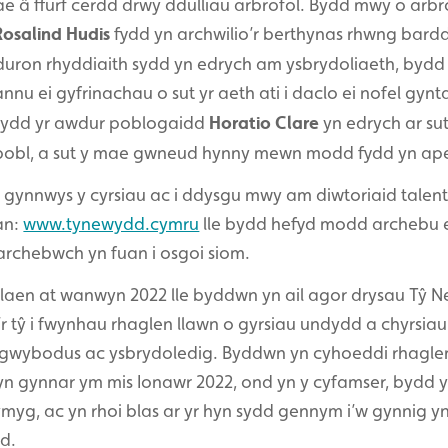
â ffurf cerdd drwy ddulliau arbrofol. Bydd mwy o arbrof
Rosalind Hudis
fydd yn archwilio’r berthynas rhwng bard
uron rhyddiaith sydd yn edrych am ysbrydoliaeth, bydd
nnu ei gyfrinachau o sut yr aeth ati i daclo ei nofel gy
 bydd yr awdur poblogaidd
Horatio Clare
yn edrych ar sut
bobl, a sut y mae gwneud hynny mewn modd fydd yn apel
 gynnwys y cyrsiau ac i ddysgu mwy am diwtoriaid talent
an:
www.tynewydd.cymru
lle bydd hefyd modd archebu ei
 archebwch yn fuan i osgoi siom.
aen at wanwyn 2022 lle byddwn yn ail agor drysau Tŷ N
 tŷ i fwynhau rhaglen llawn o gyrsiau undydd a chyrsiau
 gwybodus ac ysbrydoledig. Byddwn yn cyhoeddi rhaglen
n gynnar ym mis Ionawr 2022, ond yn y cyfamser, bydd y 
ymyg, ac yn rhoi blas ar yr hyn sydd gennym i’w gynnig 
d.