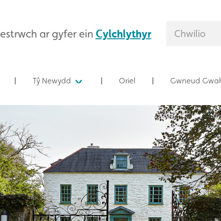
estrwch ar gyfer ein
Cylchlythyr
Tŷ Newydd
Oriel
Gwneud Gwah