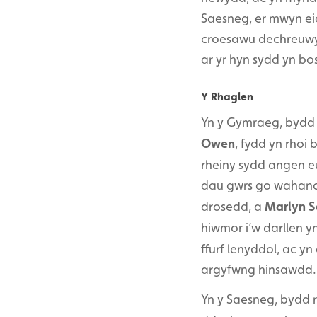
Saesneg, er mwyn ei
croesawu dechreuwyr 
ar yr hyn sydd yn bo
Y Rhaglen
Yn y Gymraeg, bydd c
Owen
, fydd yn rhoi
rheiny sydd angen eu
dau gwrs go wahanol
drosedd, a
Marlyn 
hiwmor i’w darllen y
ffurf lenyddol, ac y
argyfwng hinsawdd.
Yn y Saesneg, bydd 