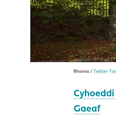
Rhannu /
Twitter
Fa
Cyhoeddi 
Gaeaf