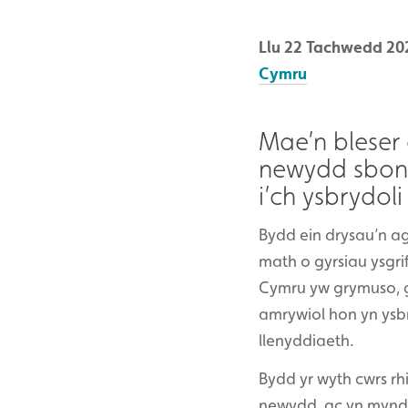
Llu 22 Tachwedd 20
Cymru
Mae’n bleser
newydd sbon 
i’ch ysbrydol
Bydd ein drysau’n ag
math o gyrsiau ysgri
Cymru yw grymuso, g
amrywiol hon yn ysbr
llenyddiaeth.
Bydd yr wyth cwrs rh
newydd, ac yn mynd