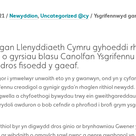
21 /
Newyddion
,
Uncategorized @cy
/ Ysgrifennwyd g
 gan Llenyddiaeth Cymru gyhoeddi r
o gyrsiau blasu Canolfan Ysgrifenn
i dros fisoedd y gaeaf.
or i ymwelwyr unwaith eto yn y gwanwyn, ond yn y cyfam
fennu creadigol a gynigir gyda’n rhaglen rithiol newydd
wella a chyfoethogi bywydau trwy ein gweithgareddau,
ydoli awduron o bob cefndir a phrofiad i brofi grym ysg
ithiol byr yn digwydd dros ginio ar brynhawniau Gwener
 ar wibdaith o amgylch sawl pwnc a genre gwahanol yn