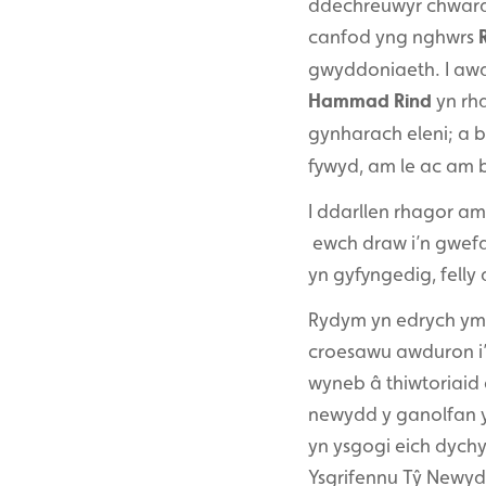
ddechreuwyr chwarae 
canfod yng nghwrs
gwyddoniaeth. I awd
Hammad Rind
yn rha
gynharach eleni; a
fywyd, am le ac am 
I ddarllen rhagor am
ewch draw i’n gwef
yn gyfyngedig, felly
Rydym yn edrych yml
croesawu awduron i’r
wyneb â thiwtoriaid
newydd y ganolfan y
yn ysgogi eich dych
Ysgrifennu Tŷ Newyd