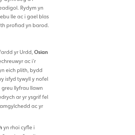
readigol. Rydym yn
bu lle ac i gael blas
eth profiad yn barod.
fardd yr Urdd,
Osian
echreuwyr ac i’r
n eich plith, bydd
 isfyd tywyll y nofel
 greu llyfrau llawn
drych ar yr ysgrif fel
yr amgylchedd ac yr
h
yn rhoi cyfle i