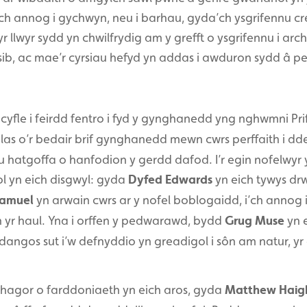
ch annog i gychwyn, neu i barhau, gyda’ch ysgrifennu c
llwyr sydd yn chwilfrydig am y grefft o ysgrifennu i arche
sib, ac mae’r cyrsiau hefyd yn addas i awduron sydd â p
yfle i feirdd fentro i fyd y gynghanedd yng nghwmni Pri
 blas o’r bedair brif gynghanedd mewn cwrs perffaith i dd
 hatgoffa o hanfodion y gerdd dafod. I’r egin nofelwyr y
 yn eich disgwyl: gyda
Dyfed Edwards
yn eich tywys drwy
Samuel
yn arwain cwrs ar y nofel boblogaidd, i’ch annog i
n yr haul. Yna i orffen y pedwarawd, bydd
Grug Muse
yn e
n dangos sut i’w defnyddio yn greadigol i sôn am natur, 
rhagor o farddoniaeth yn eich aros, gyda
Matthew Haig