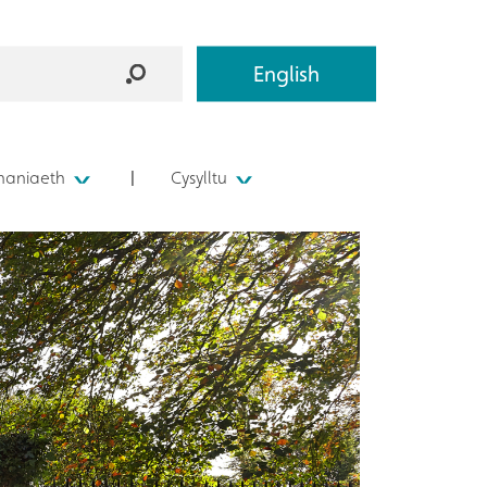
English
aniaeth
Cysylltu