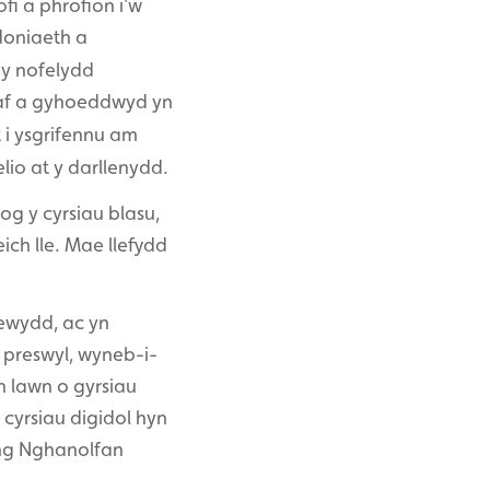
i a phrofion i’w
doniaeth a
 y nofelydd
ntaf a gyhoeddwyd yn
 i ysgrifennu am
io at y darllenydd.
og y cyrsiau blasu,
ch lle. Mae llefydd
ewydd, ac yn
 preswyl, wyneb-i-
 lawn o gyrsiau
cyrsiau digidol hyn
yng Nghanolfan