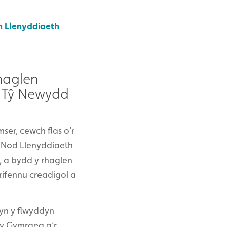
an
Llenyddiaeth
haglen
u Tŷ Newydd
ser, cewch flas o’r
. Nod Llenyddiaeth
 a bydd y rhaglen
rifennu creadigol a
 yn y flwyddyn
 y Gymraeg a’r