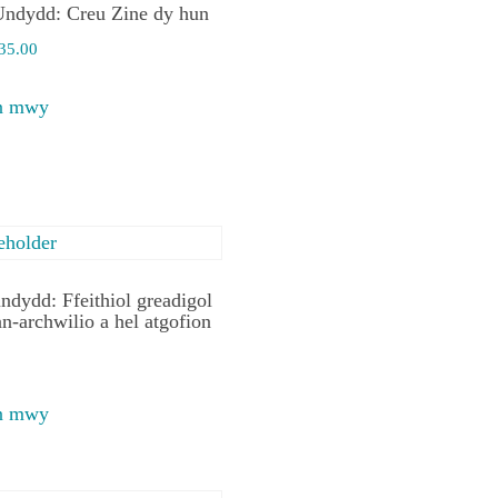
ndydd: Creu Zine dy hun
35.00
en mwy
ndydd: Ffeithiol greadigol
n-archwilio a hel atgofion
en mwy