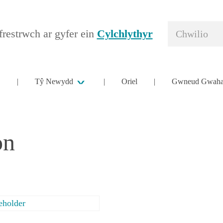
restrwch ar gyfer ein
Cylchlythyr
Tŷ Newydd
Oriel
Gwneud Gwaha
on