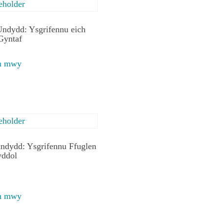
ndydd: Ysgrifennu eich
Gyntaf
en mwy
ndydd: Ysgrifennu Ffuglen
yddol
en mwy