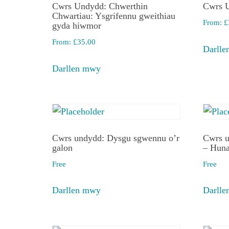
Cwrs Undydd: Chwerthin
Cwrs U
Chwartiau: Ysgrifennu gweithiau
From:
£
gyda hiwmor
From:
£
35.00
Darll
Darllen mwy
Cwrs undydd: Dysgu sgwennu o’r
Cwrs u
galon
– Huna
Free
Free
Darllen mwy
Darll