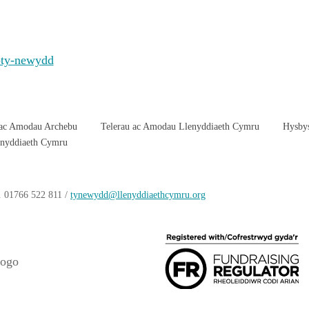
 ac Amodau Archebu
Telerau ac Amodau Llenyddiaeth Cymru
Hysby
enyddiaeth Cymru
. 01766 522 811 /
tynewydd
@llenyddiaethcymru.org