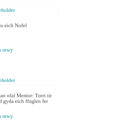
u eich Nofel
en mwy
an ofal Mentor: Torri tir
 gyda eich ffuglen fer
en mwy