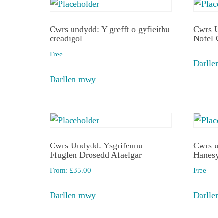
Cwrs undydd: Y grefft o gyfieithu
Cwrs U
creadigol
Nofel 
Free
Darll
Darllen mwy
Cwrs Undydd: Ysgrifennu
Cwrs u
Ffuglen Drosedd Afaelgar
Hanes
From:
£
35.00
Free
Darllen mwy
Darll