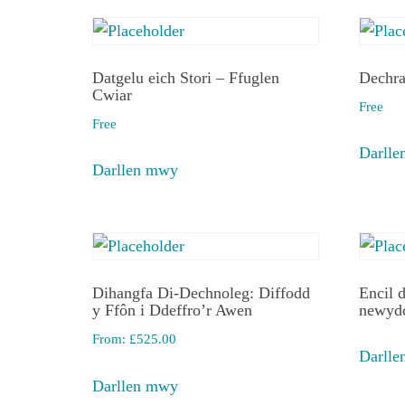
Datgelu eich Stori – Ffuglen
Dechra
Cwiar
Free
Free
Darll
Darllen mwy
Dihangfa Di-Dechnoleg: Diffodd
Encil d
y Ffôn i Ddeffro’r Awen
newydd
From:
£
525.00
Darll
Darllen mwy