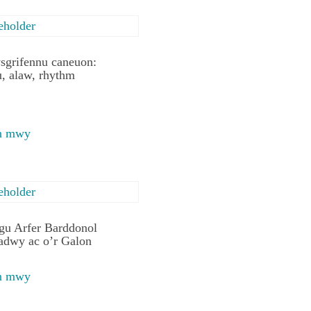
sgrifennu caneuon:
u, alaw, rhythm
en mwy
gu Arfer Barddonol
adwy ac o’r Galon
en mwy