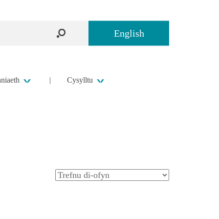
English
niaeth
Cysylltu