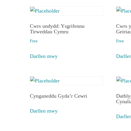
Cwrs undydd: Ysgrifennu
Cwrs y
Tirweddau Cymru
Geiria
Free
Free
Darllen mwy
Darll
Cynganeddu Gyda’r Cewri
Datbly
Cynali
Darllen mwy
Darll