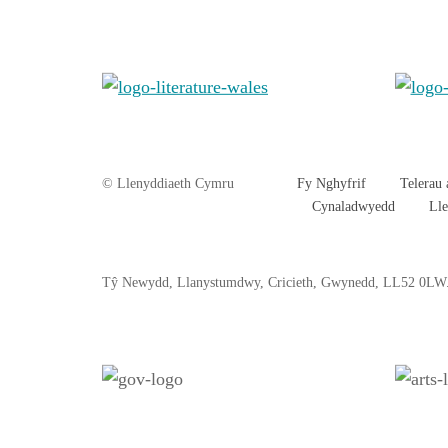
© Llenyddiaeth Cymru
Fy Nghyfrif
Telerau
Cynaladwyedd
Ll
Tŷ
Newydd
, Llanystumdwy, Cricieth, Gwynedd, LL52 0LW