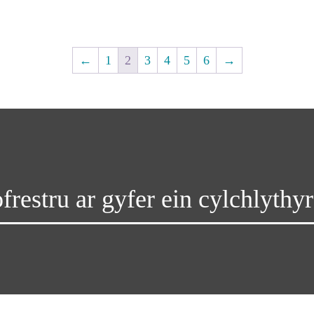
←
1
2
3
4
5
6
→
frestru ar gyfer ein cylchlythyr