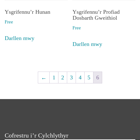
Ysgrifennu’r Hunan
Ysgrifennu’r Profiad
Dosbarth Gweithiol
Free
Free
Darllen mwy
Darllen mwy
←
1
2
3
4
5
6
Cofrestru i’r Cylchlythyr