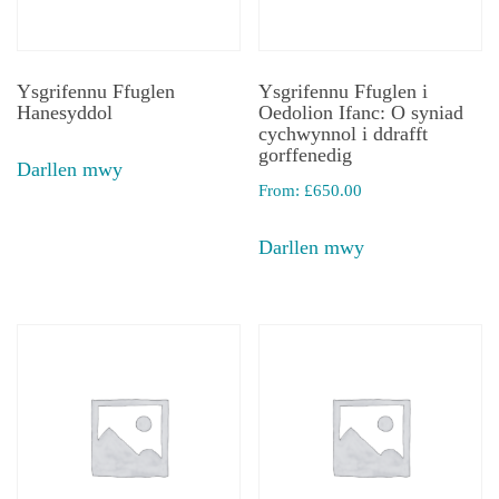
Ysgrifennu Ffuglen
Ysgrifennu Ffuglen i
Hanesyddol
Oedolion Ifanc: O syniad
cychwynnol i ddrafft
gorffenedig
Darllen mwy
From:
£
650.00
Darllen mwy