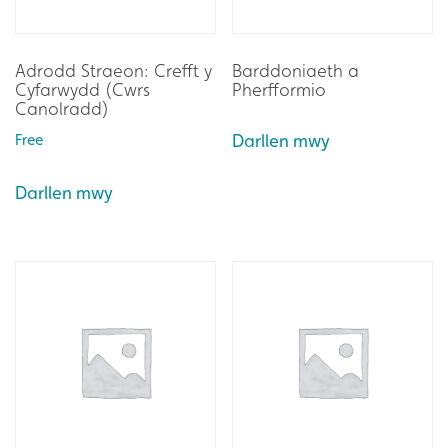
Adrodd Straeon: Crefft y
Barddoniaeth a
Cyfarwydd (Cwrs
Pherfformio
Canolradd)
Free
Darllen mwy
Darllen mwy