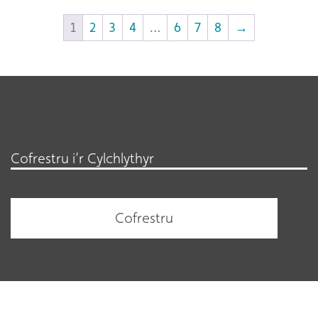
1
2
3
4
…
6
7
8
→
Cofrestru i’r Cylchlythyr