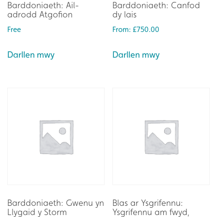
Barddoniaeth: Ail-
Barddoniaeth: Canfod
adrodd Atgofion
dy lais
Free
From:
£
750.00
Darllen mwy
Darllen mwy
Barddoniaeth: Gwenu yn
Blas ar Ysgrifennu:
Llygaid y Storm
Ysgrifennu am fwyd,