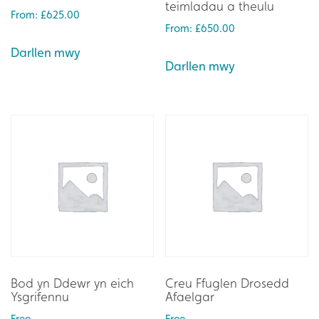
teimladau a theulu
From:
£
625.00
From:
£
650.00
Darllen mwy
Darllen mwy
Bod yn Ddewr yn eich
Creu Ffuglen Drosedd
Ysgrifennu
Afaelgar
Free
Free