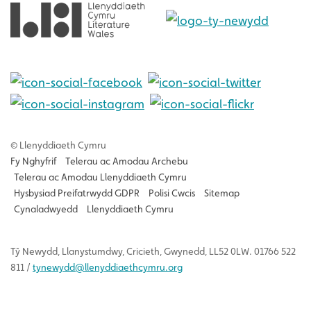
© Llenyddiaeth Cymru
Fy Nghyfrif
Telerau ac Amodau Archebu
Telerau ac Amodau Llenyddiaeth Cymru
Hysbysiad Preifatrwydd GDPR
Polisi Cwcis
Sitemap
Cynaladwyedd
Llenyddiaeth Cymru
Tŷ
Newydd
, Llanystumdwy, Cricieth, Gwynedd, LL52 0LW. 01766 522
811 /
tynewydd
@llenyddiaethcymru.org