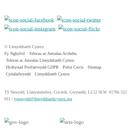
© Llenyddiaeth Cymru
Fy Nghyfrif
Telerau ac Amodau Archebu
Telerau ac Amodau Llenyddiaeth Cymru
Hysbysiad Preifatrwydd GDPR
Polisi Cwcis
Sitemap
Cynaladwyedd
Llenyddiaeth Cymru
Tŷ
Newydd
, Llanystumdwy, Cricieth, Gwynedd, LL52 0LW. 01766 522
811 /
tynewydd
@llenyddiaethcymru.org